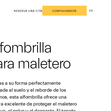
ES
RESERVA UNA CITA
CONFIGURADOR
fombrilla
ra maletero
as a su forma perfectamente
da al suelo y el reborde de los
os, esta alfombrilla ofrece una
a excelente de proteger el maletero
ua, el polvo y el desgaste. El tapete