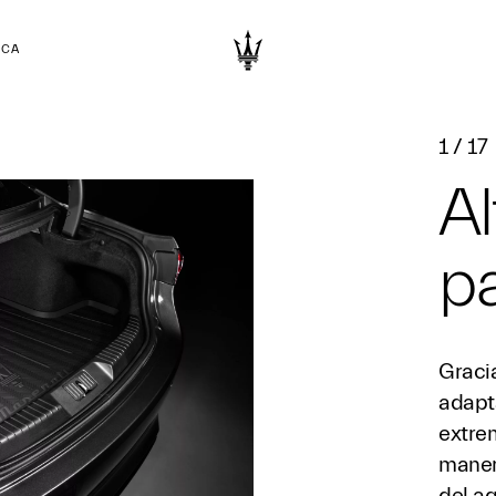
RCA
1
/
17
Al
pa
Graci
adapta
extrem
maner
del ag