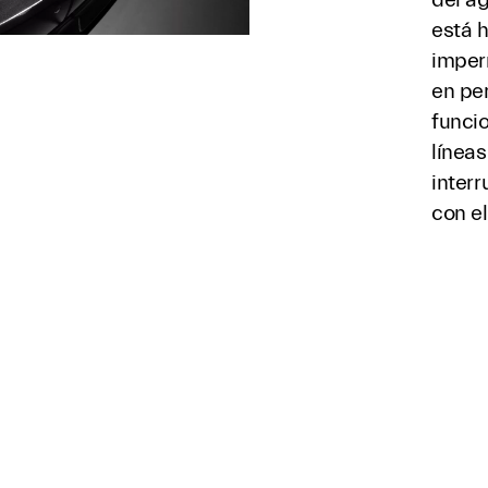
está h
imper
en pe
funcio
líneas
interr
con e