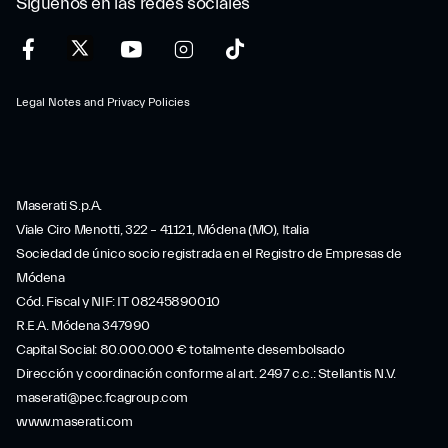
Síguenos en las redes sociales
Legal Notes and Privacy Policies
Maserati S.p.A.
Viale Ciro Menotti, 322 – 41121, Módena (MO), Italia
Sociedad de único socio registrada en el Registro de Empresas de
Módena
Cód. Fiscal y NIF: IT 08245890010
R.E.A. Módena 347990
Capital Social: 80.000.000 € totalmente desembolsado
Dirección y coordinación conforme al art. 2497 c.c.: Stellantis N.V.
maserati@pec.fcagroup.com
www.maserati.com