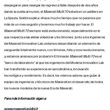
despegaron para navegar de regreso a Italia: después de dos años
dando la vuelta al mundo, el
Maserati Multi 70
estará en un astillero en
La Spezia. Soldini explica: «Hace mucho tiempo que no paramos por
más de un mes seguido y tenemos mucho trabajo por hacer. El
Maserati Multi 70
siempre está evolucionando, especialmente en lo
que respecta a las aletas voladoras y los timones. Junto a los ingenieros
del Maserati Innovation Lab, estamos desarrollando un elemento de
vanguardia totalmente nuevo, con timones, foils y orza revolucionarios,
¡y estamos ansiosos por probarlo!» El trimarán
Maserati Multi 70
es el
"barco de laboratorio" al que los ingenieros del Modena Innovation Lab
han transferido su experiencia en aerodinámica, innovación
tecnológica y rendimiento. Es decir, los mismos valores que guían al
equipo de ingenieros y técnicos de Maserati en el desarrollo de todos
los nuevos modelos de la nueva Era de Maserati.
Para más información sigan a:
www.maserati.soldini.it