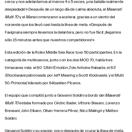
cerca y nos adelantamos al menos 4 o 5 veces, ¡una batalla realmente
despiadada!» Después de un largo día de calma absoluta, el
Maserati
Multi 70
y el
Mana
comenzaron a acelerar, gracias a un viento del
noroeste que los llevó casi hasta la línea de meta. «Después de
Favignana siempre llevamos la delantera, pero no fue fácil: ¡llegamos
sólo 15 minutos antes que nuestros competidores!».
Esta edición de la Rolex Middle Sea Race tuvo 50 participantes. En la
categoría de multicascos, junto con los dos MOD 70, había tres
trimaranes más: el 80
'Ultim'Emotion 2
de Antoine Rabaste, el 63'
Shockwave
patroneado por Jeff Mearing y Scott Klodowski, y el Multi
50
Primonial
, liderado por Sébastien Pícaros.
El equipo que compitió junto a Giovanni Soldini a bordo del
Maserati
Multi 70
estaba formado por Cédric Bader, Vittorio Bissaro, Lorenzo
Bressani, John Elkann, Oliver Herrera Pérez, Nico Malingri y Matteo
Soldini.
Giovanni Soldini y su equipo, poco después de cruzar la línea de meta,