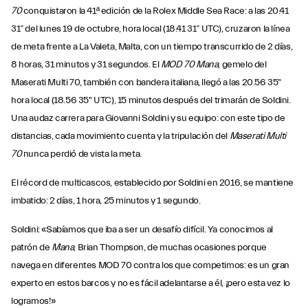
70
conquistaron la 41ª edición de la Rolex Middle Sea Race: a las 20.41
31” del lunes 19 de octubre, hora local (18.41 31” UTC), cruzaron la línea
de meta frente a La Valeta, Malta, con un tiempo transcurrido de 2 días,
8 horas, 31 minutos y 31 segundos. El
MOD 70 Mana
, gemelo del
Maserati Multi 70, también con bandera italiana, llegó a las 20.56 35"
hora local (18.56 35" UTC), 15 minutos después del trimarán de Soldini.
Una audaz carrera para Giovanni Soldini y su equipo: con este tipo de
distancias, cada movimiento cuenta y la tripulación del
Maserati Multi
70
nunca perdió de vista la meta.
El récord de multicascos, establecido por Soldini en 2016, se mantiene
imbatido: 2 días, 1 hora, 25 minutos y 1 segundo.
Soldini: «Sabíamos que iba a ser un desafío difícil. Ya conocimos al
patrón de
Mana
, Brian Thompson, de muchas ocasiones porque
navega en diferentes MOD 70 contra los que competimos: es un gran
experto en estos barcos y no es fácil adelantarse a él, ¡pero esta vez lo
logramos!»