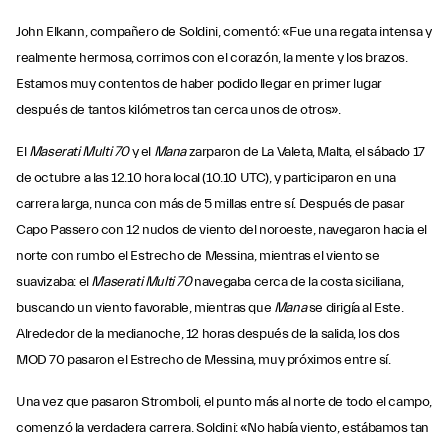
John Elkann, compañero de Soldini, comentó: «Fue una regata intensa y
realmente hermosa, corrimos con el corazón, la mente y los brazos.
Estamos muy contentos de haber podido llegar en primer lugar
después de tantos kilómetros tan cerca unos de otros».
El
Maserati Multi 70
y el
Mana
zarparon de La Valeta, Malta, el sábado 17
de octubre a las 12.10 hora local (10.10 UTC), y participaron en una
carrera larga, nunca con más de 5 millas entre sí. Después de pasar
Capo Passero con 12 nudos de viento del noroeste, navegaron hacia el
norte con rumbo el Estrecho de Messina, mientras el viento se
suavizaba: el
Maserati Multi 70
navegaba cerca de la costa siciliana,
buscando un viento favorable, mientras que
Mana
se dirigía al Este.
Alrededor de la medianoche, 12 horas después de la salida, los dos
MOD 70 pasaron el Estrecho de Messina, muy próximos entre sí.
Una vez que pasaron Stromboli, el punto más al norte de todo el campo,
comenzó la verdadera carrera. Soldini: «No había viento, estábamos tan