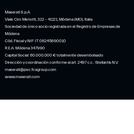
Maserati S.p.A.
Viale Ciro Menotti, 322 – 41121, Módena (MO), Italia
Sociedad de único socio registrada en el Registro de Empresas de
Módena
Cód. Fiscal y NIF: IT 08245890010
R.E.A. Módena 347990
Capital Social: 80.000.000 € totalmente desembolsado
Dirección y coordinación conforme al art. 2497 c.c.: Stellantis N.V.
maserati@pec.fcagroup.com
www.maserati.com