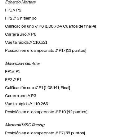
Edoardo Mortara
FP1 // P2
FP2 // Sin tiempo
Calificación uno // P6 [1:08.704, Cuartos de final 4]
Carrera uno // P6
Vuelta rápida // 1:10.521
Posición en el campeonato // P17 [13 puntos]
Maximilian Günther
FP1// P1
FP2 // P1
Calificación uno // P1 [1:08.141, Final]
Carrera uno // P3
Vuelta rápida // 1:10.263
Posición en el campeonato // P10 [42 puntos]
Maserati MSG Racing
Posición en el campeonato // P7 [55 puntos]