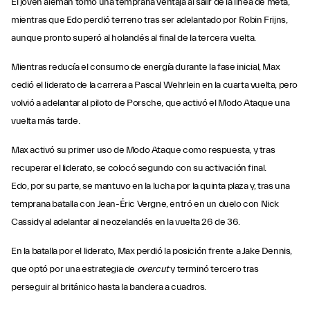
El joven alemán tomó una temprana ventaja al salir de la línea de meta,
mientras que Edo perdió terreno tras ser adelantado por Robin Frijns,
aunque pronto superó al holandés al final de la tercera vuelta.
Mientras reducía el consumo de energía durante la fase inicial, Max
cedió el liderato de la carrera a Pascal Wehrlein en la cuarta vuelta, pero
volvió a adelantar al piloto de Porsche, que activó el Modo Ataque una
vuelta más tarde.
Max activó su primer uso de Modo Ataque como respuesta, y tras
recuperar el liderato, se colocó segundo con su activación final.
Edo, por su parte, se mantuvo en la lucha por la quinta plaza y, tras una
temprana batalla con Jean-Éric Vergne, entró en un duelo con Nick
Cassidy al adelantar al neozelandés en la vuelta 26 de 36.
En la batalla por el liderato, Max perdió la posición frente a Jake Dennis,
que optó por una estrategia de
overcut
y terminó tercero tras
perseguir al británico hasta la bandera a cuadros.