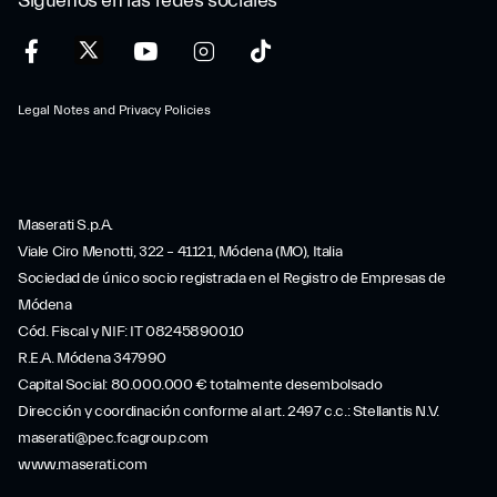
Síguenos en las redes sociales
Legal Notes and Privacy Policies
Maserati S.p.A.
Viale Ciro Menotti, 322 – 41121, Módena (MO), Italia
Sociedad de único socio registrada en el Registro de Empresas de
Módena
Cód. Fiscal y NIF: IT 08245890010
R.E.A. Módena 347990
Capital Social: 80.000.000 € totalmente desembolsado
Dirección y coordinación conforme al art. 2497 c.c.: Stellantis N.V.
maserati@pec.fcagroup.com
www.maserati.com