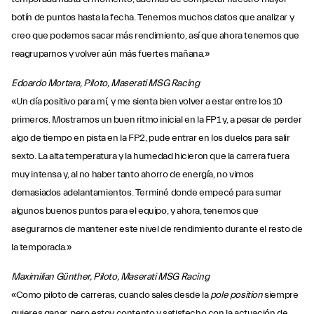
botín de puntos hasta la fecha. Tenemos muchos datos que analizar y
creo que podemos sacar más rendimiento, así que ahora tenemos que
reagruparnos y volver aún más fuertes mañana.»
Edoardo Mortara, Piloto, Maserati MSG Racing
«Un día positivo para mí, y me sienta bien volver a estar entre los 10
primeros. Mostramos un buen ritmo inicial en la FP1 y, a pesar de perder
algo de tiempo en pista en la FP2, pude entrar en los duelos para salir
sexto. La alta temperatura y la humedad hicieron que la carrera fuera
muy intensa y, al no haber tanto ahorro de energía, no vimos
demasiados adelantamientos. Terminé donde empecé para sumar
algunos buenos puntos para el equipo, y ahora, tenemos que
asegurarnos de mantener este nivel de rendimiento durante el resto de
la temporada.»
Maximilian Günther, Piloto, Maserati MSG Racing
«Como piloto de carreras, cuando sales desde la
pole position
siempre
quieres ganar, pero estoy contento y satisfecho con la actuación de