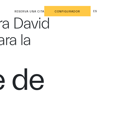
ES
RESERVA UNA CITA
CONFIGURADOR
ra David
ra la
e de