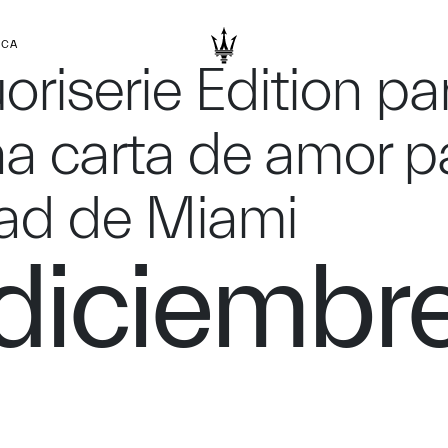
RCA
iserie Edition pa
 carta de amor pa
ad de Miami
diciembr