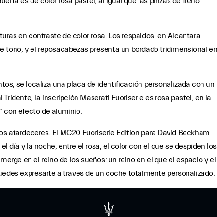
erta es de color rosa pastel, al igual que las pinzas de freno
sturas en contraste de color rosa. Los respaldos, en Alcantara,
e tono, y el reposacabezas presenta un bordado tridimensional e
ntos, se localiza una placa de identificación personalizada con un
l Tridente, la inscripción Maserati Fuoriserie es rosa pastel, en la
d" con efecto de aluminio.
os atardeceres. El MC20 Fuoriserie Edition para David Beckham
el día y la noche, entre el rosa, el color con el que se despiden los
merge en el reino de los sueños: un reino en el que el espacio y el
puedes expresarte a través de un coche totalmente personalizado.