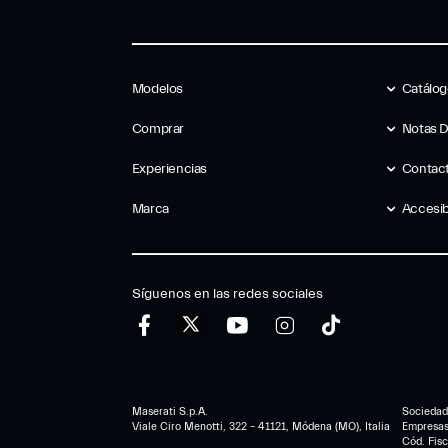
Modelos
Catálo
Comprar
Notas 
Experiencias
Contac
Marca
Accesib
Síguenos en las redes sociales
Maserati S.p.A.
Sociedad 
Viale Ciro Menotti, 322 – 41121, Módena (MO), Italia
Empresa
Cód. Fis