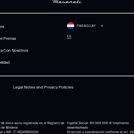
PARAGUAY
gos
ES
De Prensa
ta Con Nosotros
ilidad
Legal Notes and Privacy Policies
de único socio registrada en el Registro de
Capital Social: 80.000.000 € totalmente
s de Módena
desembolsado
cal y NIF: IT 08245890010
Dirección y coordinación conforme al art. 249