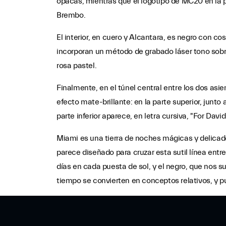
opacas, mientras que el logotipo de MC20 en la pu
Brembo.
El interior, en cuero y Alcantara, es negro con co
incorporan un método de grabado láser tono sobr
rosa pastel.
Finalmente, en el túnel central entre los dos asie
efecto mate-brillante: en la parte superior, junto a
parte inferior aparece, en letra cursiva, "For Davi
Miami es una tierra de noches mágicas y delicad
parece diseñado para cruzar esta sutil línea entre 
días en cada puesta de sol, y el negro, que nos su
tiempo se convierten en conceptos relativos, y 