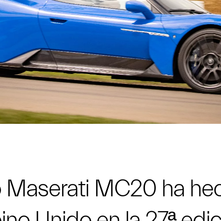
o Maserati MC20 ha he
ino Unido en la 27ª edic