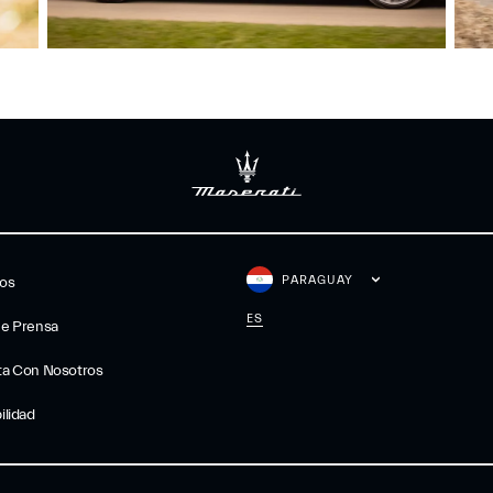
PARAGUAY
gos
ES
De Prensa
ta Con Nosotros
ilidad