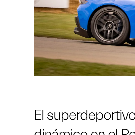
El superdeportiv
dinámico en el Re