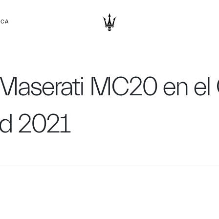
RCA
l Maserati MC20 en 
ed 2021