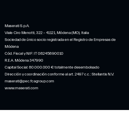
Maserati S.p.A.
Viale Ciro Menotti, 322 – 41121, Módena (MO), Italia
Sociedad de único socio registrada en el Registro de Empresas de
Módena
Cód. Fiscal y NIF: IT 08245890010
R.E.A. Módena 347990
Capital Social: 80.000.000 € totalmente desembolsado
Dirección y coordinación conforme al art. 2497 c.c.: Stellantis N.V.
maserati@pec.fcagroup.com
www.maserati.com