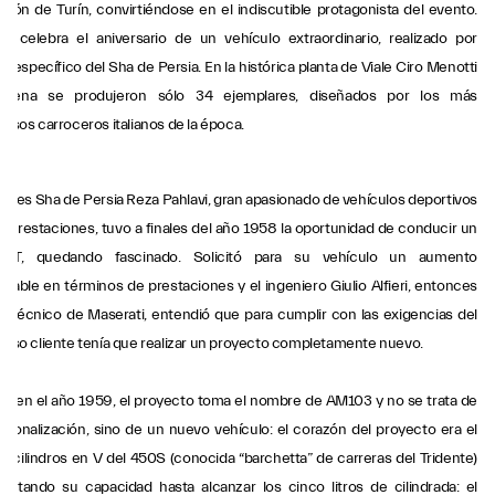
Salón de Turín, convirtiéndose en el indiscutible protagonista del evento.
ti celebra el aniversario de un vehículo extraordinario, realizado por
 específico del Sha de Persia. En la histórica planta de Viale Ciro Menotti
dena se produjeron sólo 34 ejemplares, diseñados por los más
iosos carroceros italianos de la época.
onces Sha de Persia Reza Pahlavi, gran apasionado de vehículos deportivos
as prestaciones, tuvo a finales del año 1958 la oportunidad de conducir un
GT, quedando fascinado. Solicitó para su vehículo un aumento
erable en términos de prestaciones y el ingeniero Giulio Alfieri, entonces
or técnico de Maserati, entendió que para cumplir con las exigencias del
gioso cliente tenía que realizar un proyecto completamente nuevo.
s en el año 1959, el proyecto toma el nombre de AM103 y no se trata de
rsonalización, sino de un nuevo vehículo: el corazón del proyecto era el
8 cilindros en V del 450S (conocida “barchetta” de carreras del Tridente)
entando su capacidad hasta alcanzar los cinco litros de cilindrada: el