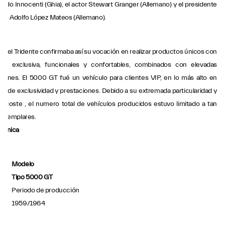
ando Innocenti (Ghia), el actor Stewart Granger (Allemano) y el presidente
ico Adolfo López Mateos (Allemano).
a del Tridente confirmaba así su vocación en realizar productos únicos con
cia exclusiva, funcionales y confortables, combinados con elevadas
ciones. El 5000 GT fué un vehículo para clientes VIP, en lo más alto en
os de exclusividad y prestaciones. Debido a su extremada particularidad y
o coste , el numero total de vehículos producidos estuvo limitado a tan
4 ejemplares.
técnica
Modelo
Tipo 5000 GT
Periodo de producción
1959/1964