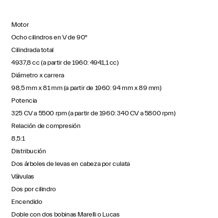
Motor
Ocho cilindros en V de 90°
Cilindrada total
4937,8 cc (a partir de 1960: 4941,1 cc)
Diámetro x carrera
98,5 mm x 81 mm (a partir de 1960: 94 mm x 89 mm)
Potencia
325 CV a 5500 rpm (a partir de 1960: 340 CV a 5800 rpm)
Relación de compresión
8,5:1
Distribución
Dos árboles de levas en cabeza por culata
Válvulas
Dos por cilindro
Encendido
Doble con dos bobinas Marelli o Lucas