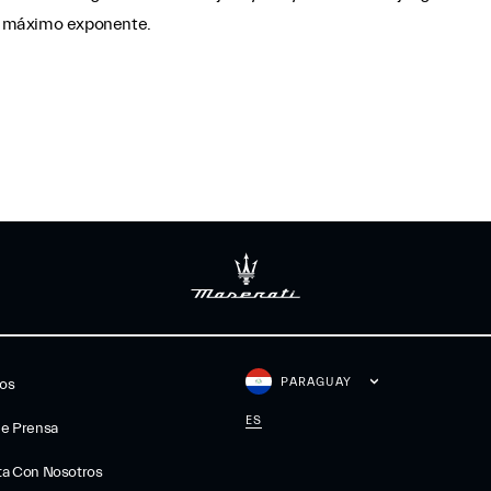
su máximo exponente.
PARAGUAY
gos
ES
De Prensa
ta Con Nosotros