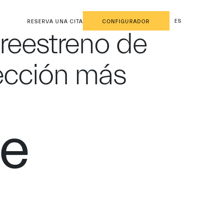
ES
RESERVA UNA CITA
CONFIGURADOR
reestreno de
lección más
de