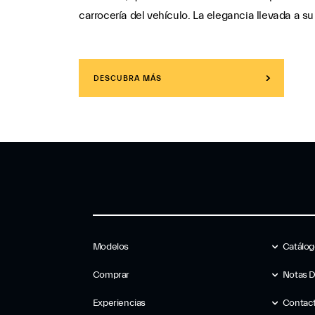
carrocería del vehículo. La elegancia llevada a 
DESCUBRA MÁS
Modelos
Catálo
Comprar
Notas 
Experiencias
Contac