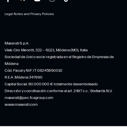
Legal Notes and Privacy Policies
Maserati S.p.A.
Viale Ciro Menotti, 322 – 41121, Módena (MO), Italia
Sociedad de único socio registrada en el Registro de Empresas de
Módena
Cód. Fiscal y NIF: IT 08245890010
R.E.A. Módena 347990
Capital Social: 80.000.000 € totalmente desembolsado
Dirección y coordinación conforme al art. 2497 c.c.: Stellantis N.V.
maserati@pec.fcagroup.com
www.maserati.com