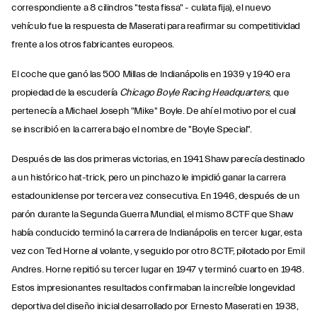
correspondiente a 8 cilindros "testa fissa" - culata fija), el nuevo
vehículo fue la respuesta de Maserati para reafirmar su competitividad
frente a los otros fabricantes europeos.
El coche que ganó las 500 Millas de Indianápolis en 1939 y 1940 era
propiedad de la escudería
Chicago
Boyle Racing Headquarters
, que
pertenecía a Michael Joseph "Mike" Boyle. De ahí el motivo por el cual
se inscribió en la carrera bajo el nombre de "Boyle Special".
Después de las dos primeras victorias, en 1941 Shaw parecía destinado
a un histórico hat-trick, pero un pinchazo le impidió ganar la carrera
estadounidense por tercera vez consecutiva. En 1946, después de un
parón durante la Segunda Guerra Mundial, el mismo 8CTF que Shaw
había conducido terminó la carrera de Indianápolis en tercer lugar, esta
vez con Ted Horne al volante, y seguido por otro 8CTF, pilotado por Emil
Andres. Horne repitió su tercer lugar en 1947 y terminó cuarto en 1948.
Estos impresionantes resultados confirmaban la increíble longevidad
deportiva del diseño inicial desarrollado por Ernesto Maserati en 1938,