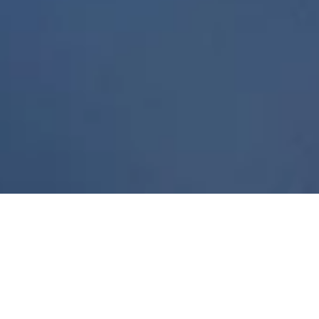
Un color inspirado en la luz
Un rayo hacia el futuro con Biolime, Graphite Blue y
espectaculares tonos industriales.