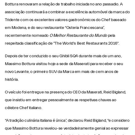
Bottura renovaram a relação de trabalho iniciada no ano passadio. A
associação continuará a combinar a excelência automóvel da marca do
Tridente com os excelentes valores gastronómicos do Chef baseado
em Modena, e do seu restaurante “Osteria Francescana”,
recentemente nomeado
O Melhor Restaurante do Mundo
pela
respeitada classificação de "The World's Best Restaurants 2016".
Depois de ter conduzido o seu Ghibli SQ4 durante mais de um ano,
Massimo Bottura visitou hoje a sede da Maserati para receber o seu
novo Levante, o primeiro SUV da Marca em mais de cem anos de
história.
O veículo foi entregue na presença do CEO da Maserati, Reid Bigland,
que insistiu em entregar pessoalmente as respetivas chaves ao
célebre Chef italiano.
“A tradição culinária italiana é única”, declarou Reid Bigland, “e considero
que Massimo Bottura revelou-se verdadeiramente genial ao expressar