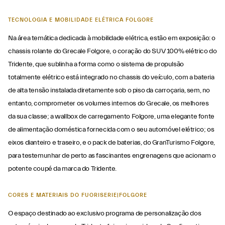
TECNOLOGIA E MOBILIDADE ELÉTRICA FOLGORE
Na área temática dedicada à mobilidade elétrica, estão em exposição: o
chassis rolante do Grecale Folgore, o coração do SUV 100% elétrico do
Tridente, que sublinha a forma como o sistema de propulsão
totalmente elétrico está integrado no chassis do veículo, com a bateria
de alta tensão instalada diretamente sob o piso da carroçaria, sem, no
entanto, comprometer os volumes internos do Grecale, os melhores
da sua classe; a wallbox de carregamento Folgore, uma elegante fonte
de alimentação doméstica fornecida com o seu automóvel elétrico; os
eixos dianteiro e traseiro, e o pack de baterias, do GranTurismo Folgore,
para testemunhar de perto as fascinantes engrenagens que acionam o
potente coupé da marca do Tridente.
CORES E MATERIAIS DO FUORISERIE|FOLGORE
O espaço destinado ao exclusivo programa de personalização dos