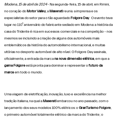
Modena, 15 de abril de 2024
- Na segunda-feira, 15 de abril, em Rimini,
no coração do
Motor Valley
, a
Maserati
reuniu a imprensa e os
especialistas do setor para o tão aguardado
Folgore Day
. O evento teve
º
lugar no 110
aniversário do fabricante sediado em Modena: a história da
casa do Tridente é rica em sucessos comerciais e na competição – nos
mesmos se incluindo a criação de alguns dos automóveis mais
emblemáticos da história do automobilismo internacional, e muitas
vitórias no desporto automóvel de alto nível. O Folgore Day assinala,
oficialmente, a entrada da marca
na nova dimensão elétrica
, em que a
gama Folgore
está pronta para dominar e representar o
futuro da
marca
em todo o mundo.
Uma viagem de eletrificação, inovação, luxo e excelência na melhor
tradição italiana, na qual a
Maserati
embarcou no ano passado, com o
lançamento dos seus modelos 100% elétricos: o
GranTurismo Folgore
,
o primeiro automóvel totalmente elétrico da marca do Tridente; o