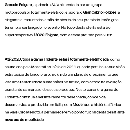
Grecale Folgore
, o primeiro SUV alimentado por um grupo
motopropulsor totalmente elétrico; e, agora, o
GranCabrio Folgore
, a
elegante e requintada versão de aberta do seu premiado irmão gran
turismo, a ser lançado no evento. No topo desta oferta estará o
superdesportivo
MC20 Folgore
, com estreia prevista para 2025.
Até 2028, toda a gama Tridente estará totalmente eletrificada
, como
anunciado pela Maserati no início de 2024, quando partilhou a sua visão
estratégica de longo prazo, incluindo um plano de crescimento que
visa uma rentabilidade sustentável no futuro, com o foco na evolução
constante da marca e dos seus produtos. Neste cenário, a gama do
Tridente continua a ser inteiramente desenhada, concebida,
desenvolvida e produzida em Itália, com
Modena,
e a histórica fábrica
na Viale Ciro Menotti, a permanecerem o ponto fulcral desta desafiante
nova era de mobilidade
.