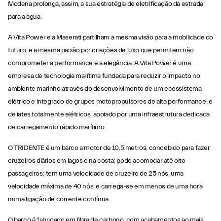
Modena prolonga, assim, a sua estratégia de eletrificação da estrada
para a água.
A Vita Power e a Maserati partilham a mesma visão para a mobilidade do
futuro, e a mesma paixão por criações de luxo que permitem não
comprometer a performance e a elegância. A Vita Power é uma
empresa de tecnologia marítima fundada para reduzir o impacto no
ambiente marinho através do desenvolvimento de um ecossistema
elétrico e integrado de grupos motopropulsores de alta performance, e
de iates totalmente elétricos, apoiado por uma infraestrutura dedicada
de carregamento rápido marítimo.
O TRIDENTE é um barco a motor de 10,5 metros, concebido para fazer
cruzeiros diários em lagos e na costa; pode acomodar até oito
passageiros; tem uma velocidade de cruzeiro de 25 nós, uma
velocidade máxima de 40 nós, e carrega-se em menos de uma hora
numa ligação de corrente contínua.
O barco é fabricado em fibra de carbono, com acabamentos ao mais