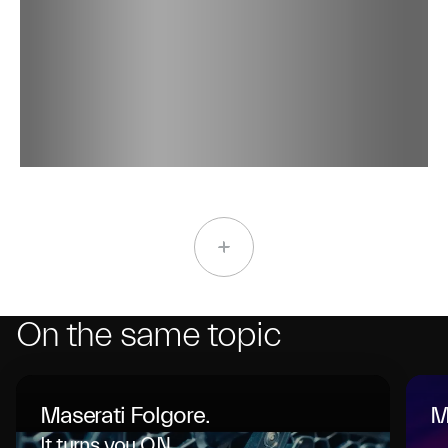
On the same topic
Maserati Folgore.
M
It turns you ON.