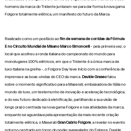
homens da marca do Tridente juntaram-se para dar forma à nova gama
Folgore totalmente elétrica, um manifesto do futuro da Marca.
Realizado como um posfácio ao
fim de semana de corridas da Fórmula
E no Circuito Mundial de Misano Marco Simoncelli
– pela primeira vez, o
local que acolheu a ronda italiana do campeonato do mundo para
monolugares 100% elétricos, em que o Tridente é a única marca de
luxo italiana na grelha –, o Folgore Day teve início com a conferência de
imprensa e as boas-vindas do CEO da marca.
Davide Grasso
falou
sobre o momento significativo para a Maserati, embaixadora de Itália no
mundo do luxo, um testemunho de inovação e aceleração tecnológica,
e do seu futuro dedicado à eletrificação, partilhando a sua visão de
longo prazo centrada na nova gama Folgore e nas atividades da marca,
enquanto se aguardava pela apresentação da mais recente criação
totalmente elétrica, o Maserati
GranCabrio Folgore
, a revelar no evento
noturno centrado em torno do poder avassalador do Folgore. Davide