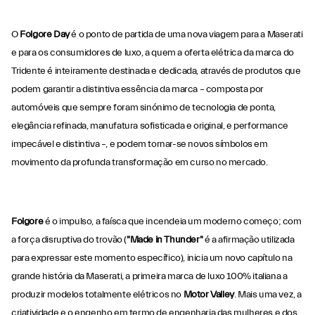
O
Folgore Day
é o ponto de partida de uma nova viagem para a Maserati
e para os consumidores de luxo, a quem a oferta elétrica da marca do
Tridente é inteiramente destinada e dedicada, através de produtos que
podem garantir a distintiva essência da marca – composta por
automóveis que sempre foram sinónimo de tecnologia de ponta,
elegância refinada, manufatura sofisticada e original, e performance
impecável e distintiva –, e podem tornar-se novos símbolos em
movimento da profunda transformação em curso no mercado.
Folgore
é o impulso, a faísca que incendeia um moderno começo; com
a força disruptiva do trovão (
"Made in Thunder"
é a afirmação utilizada
para expressar este momento específico), inicia um novo capítulo na
grande história da Maserati, a primeira marca de luxo 100% italiana a
produzir modelos totalmente elétricos no
Motor Valley
. Mais uma vez, a
criatividade e o engenho em termo de engenharia das mulheres e dos