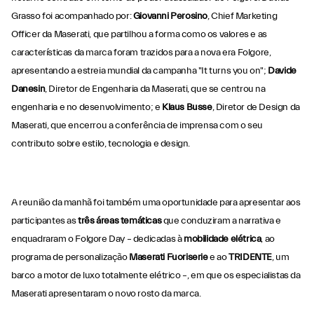
Grasso foi acompanhado por:
Giovanni Perosino
, Chief Marketing
Officer da Maserati, que partilhou a forma como os valores e as
características da marca foram trazidos para a nova era Folgore,
apresentando a estreia mundial da campanha "It turns you on";
Davide
Danesin
, Diretor de Engenharia da Maserati, que se centrou na
engenharia e no desenvolvimento; e
Klaus Busse
, Diretor de Design da
Maserati, que encerrou a conferência de imprensa com o seu
contributo sobre estilo, tecnologia e design.
A reunião da manhã foi também uma oportunidade para apresentar aos
participantes as
três áreas temáticas
que conduziram a narrativa e
enquadraram o Folgore Day – dedicadas à
mobilidade elétrica
, ao
programa de personalização
Maserati Fuoriserie
e ao
TRIDENTE
, um
barco a motor de luxo totalmente elétrico –, em que os especialistas da
Maserati apresentaram o novo rosto da marca.