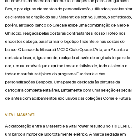
automóveis da marca do Tridente foi enriquecido pela Configuration
Box, e por alguns elementos de personalização, utilizados para inspirar
os clientes na criação do seu Maserati de sonho. Juntos, o sofisticado,
porém, arrojado banco do Grecale exibe uma combinação de Nero e
Ghiaccio, realçada pelas costuras contrastantes Rosso Trofeo nos
encostos cabeça, para formar o logótipo Tridente, e nas costas do
banco. O banco do Maserati MC20 Cielo Opera d'Arte, em Alcantara
cortada a laser, é, igualmente, realçado através de originais toques de
cor; um automóvel que exprime toda a criatividade, todo o talento e
toda a manufatura típicos do programa Fuoriserie e das
personalizações Bespoke. Uma parede dedicada às pinturas da
carroçaria completa esta área, juntamente com uma seleção especial
de jantes com acabamentos exclusivos das coleções Corse e Futura.
VITA | MASERATI
A colaboração entre a Maserati e a Vita Power resultou no TRIDENTE,
um barco a motor de luxo totalmente elétrico. A marca sediada em