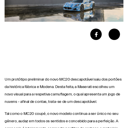
Um protótipo preliminar do novo MC20 descapotável saiu dos portões
da histórica fábrica e Modena. Desta feita, a Maserati escolheu um
novo visual para a respetiva camuflagem, o qual apresenta um jogo de
nuvens – afinal de contas, trata-se de um descapotável.
Tal como o MC20 coupé, o novo modelo continua a ser único no seu
género, audaz em todos os sentidos e concebido para a perfeição. A