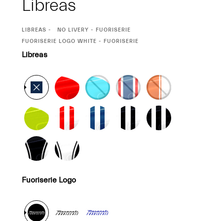
Libreas
CURRENT
LIBREAS
NO LIVERY - FUORISERIE
SELECTION
CURRENT
FUORISERIE LOGO WHITE - FUORISERIE
SELECTION
Libreas
Fuoriserie Logo