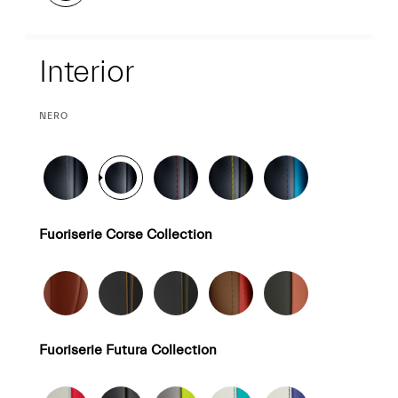
Interior
Interior
CURRENT
NERO
SELECTION
Fuoriserie Corse Collection
Fuoriserie Futura Collection