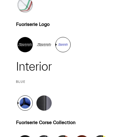
Fuoriserie Logo
Interior
Interior
CURRENT
BLUE
SELECTION
Fuoriserie Corse Collection