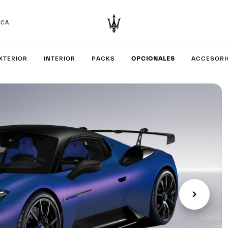
RCA
rar tu G
XTERIOR
INTERIOR
PACKS
OPCIONALES
ACCESORI