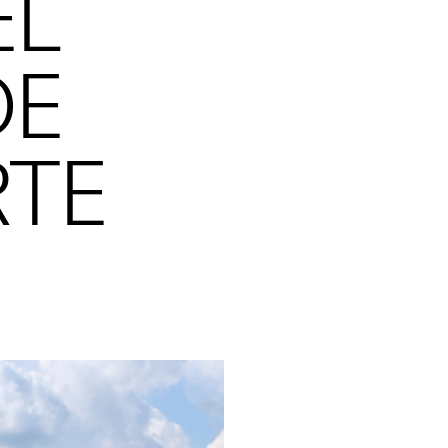
EL
DE
TE