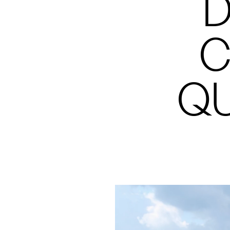
D
C
Q