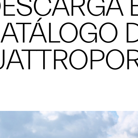
ESCARGA 
ATÁLOGO 
UATTROPOR