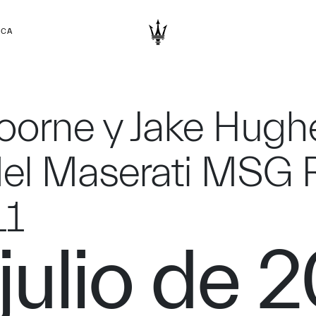
RCA
oorne y Jake Hugh
el Maserati MSG R
11
julio de 