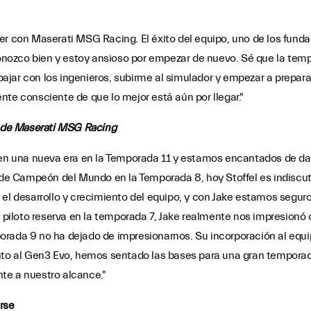
r con Maserati MSG Racing. El éxito del equipo, uno de los fundado
 conozco bien y estoy ansioso por empezar de nuevo. Sé que la te
jar con los ingenieros, subirme al simulador y empezar a prepara
nte consciente de que lo mejor está aún por llegar."
e de Maserati MSG Racing
en una nueva era en la Temporada 11 y estamos encantados de dar l
o de Campeón del Mundo en la Temporada 8, hoy Stoffel es indiscut
 el desarrollo y crecimiento del equipo, y con Jake estamos seguro
o piloto reserva en la temporada 7, Jake realmente nos impresionó
orada 9 no ha dejado de impresionarnos. Su incorporación al equi
anto al Gen3 Evo, hemos sentado las bases para una gran temporad
ente a nuestro alcance."
rse