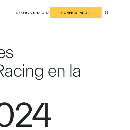
ES
RESERVA UNA CITA
CONFIGURADOR
es
acing en la
2024