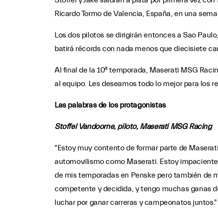
Stoffel y Jake saldrán a pista por primera vez c
Ricardo Tormo de Valencia, España, en una seman
Los dos pilotos se dirigirán entonces a Sao Paulo
batirá récords con nada menos que diecisiete car
Al final de la 10ª temporada, Maserati MSG Raci
al equipo. Les deseamos todo lo mejor para los re
Las palabras de los protagonistas
Stoffel Vandoorne, piloto, Maserati MSG Racing
"Estoy muy contento de formar parte de Maserat
automovilismo como Maserati. Estoy impaciente p
de mis temporadas en Penske pero también de 
competente y decidida, y tengo muchas ganas de 
luchar por ganar carreras y campeonatos juntos."