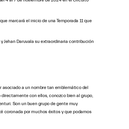
el 4 al 7 de noviembre de 2024 en el Circuito
, que marcará el inicio de una Temporada 11 que
y Jehan Daruvala su extraordinaria contribución
ar asociado a un nombre tan emblemático del
directamente con ellos, conozco bien al grupo,
nturi. Son un buen grupo de gente muy
esté coronada por muchos éxitos y que podamos