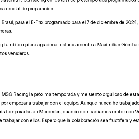
on Maserati MSG Racing en los test de pretemporada programados d
a crucial de preparación.
, Brasil, para el E-Prix programado para el 7 de diciembre de 2024
reras.
ng también quiere agradecer calurosamente a Maximilian Günther 
tos venideros.
i MSG Racing la próxima temporada y me siento orgulloso de est
or empezar a trabajar con el equipo. Aunque nunca he trabajado 
mis temporadas en Mercedes, cuando compartíamos motor con Ve
trabajar con ellos. Espero que la colaboración sea fructífera y 