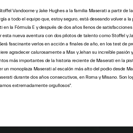
offel Vandoorne y Jake Hughes a la familia Maserati a partir de 
ía a todo el equipo que, estoy seguro, está deseando volver a la p
i en la Fórmula E y después de dos años llenos de satisfacciones
esta nueva aventura con dos pilotos de talento como Stoffel y J
rá fascinante verlos en acción a finales de año, en los test de pr
ere agradecer calurosamente a Max y Jehan su increíble pasión y
s más importantes de la historia reciente de Maserati en la pist
lver un monoplaza Maserati al escalón más alto del podio desde M
Maserati durante dos años consecutivos, en Roma y Misano. Son 
 estamos extremadamente orgullosos".