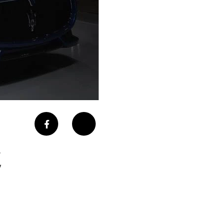
o
y
.