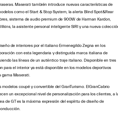
 traseras. Maserati también introduce nuevas características de
delos como el Start & Stop System, la alerta Blind Spot&Rear
libres, sistema de audio premium de 900W de Harman Kardon,
kins, la asistente personal inteligente SIRI y una nueva colecció
seño de interiores por el italiano Ermenegildo Zegna en los
oración con esta legendaria y distinguida marca italiana de
endo las líneas de un auténtico traje italiano. Disponible en tres
ión para el interior ya está disponible en los modelos deportivos
la gama Maserati.
s modelos coupé y convertible del GranTurismo. ElGranCabrio
cen un excepcional nivel de personalización para los clientes, a l
nea de GT es la máxima expresión del espíritu de diseño de
conducción.