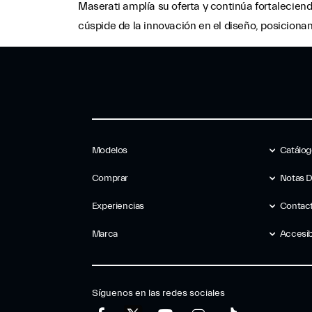
Maserati amplía su oferta y continúa fortaleciend
cúspide de la innovación en el diseño, posicionan
Modelos
Catálo
Comprar
Notas 
Experiencias
Contac
Marca
Accesib
Síguenos en las redes sociales