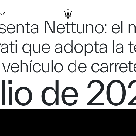
RCA
senta Nettuno: el 
ti que adopta la t
 vehículo de carret
ulio de 2