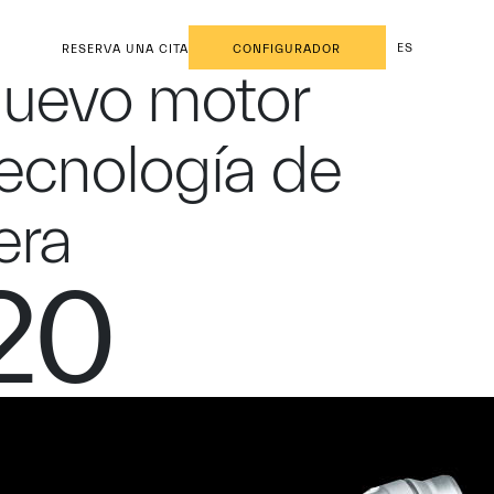
ES
RESERVA UNA CITA
CONFIGURADOR
nuevo motor
ecnología de
era
020