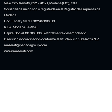
Viale Ciro Menotti, 322 – 41121, Módena (MO), Italia
Sociedad de único socio registrada en el Registro de Empresas de
Módena
Cód. Fiscal y NIF: IT 08245890010
R.E.A. Módena 347990
Capital Social: 80.000.000 € totalmente desembolsado
Dirección y coordinación conforme al art. 2497 c.c.: Stellantis N.V.
maserati@pec.fcagroup.com
www.maserati.com