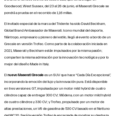
Goodwood, West Sussex, del 23 al 26 de junio, el Maserati Grecale se
pondrá a prueba en el recorrido de 1,16 millas.
El invitado especial de la marca del Tridente ha sido David Beckham,
Global Brand Ambassador de Maserati. Icono mundial del deporte,
filántropo, empresario y pionero del estilo, llegó al evento a bordo de un
Grecale en versión Trofeo. Como parte de la colaboración iniciada en
2021, Maserati y Beckham están impulsados por la misma pasión;
comparten la misma admiración por la innovación tecnológica y por lo
mejor del diseño Made in Italy.
El
nuevo Maserati Grecale
es un SUV que hace “Cada Día Excepcional”,
incorporando la emoción del lujo y la innovación pura. Está disponible
en tres versiones: GT, impulsada por un motor mild hybrid de cuatro
cilindros capaz de entregar 300 CV; Módena, con un motor mild hybrid
de cuatro cilindros y 330 CV; y Trofeo, propulsado por un motor de
altas prestaciones, un V6 de gasolina de 530 CV basado en el Nettuno
del MC20. Será la versión Trofeo la encargada de mostrar su destreza