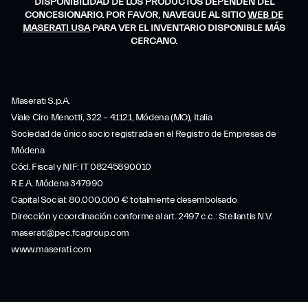
DISPONIBILIDAD DE LOS PRODUCTOS DEPENDEN DEL
CONCESIONARIO. POR FAVOR, NAVEGUE AL SITIO
WEB DE
MASERATI USA
PARA VER EL INVENTARIO DISPONIBLE MÁS
CERCANO.
Maserati S.p.A.
Viale Ciro Menotti, 322 – 41121, Módena (MO), Italia
Sociedad de único socio registrada en el Registro de Empresas de
Módena
Cód. Fiscal y NIF: IT 08245890010
R.E.A. Módena 347990
Capital Social: 80.000.000 € totalmente desembolsado
Dirección y coordinación conforme al art. 2497 c.c.: Stellantis N.V.
maserati@pec.fcagroup.com
www.maserati.com