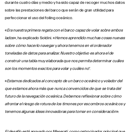
durante cuatro días y medio y ha sido capaz de recoger muchos datos
sobre las prestaciones del barco que serán de gran utilidad para
perfeccionar el uso del foiling oceánico.
«
Era nuestra primera regata con el barco capaz de volar sobre ambos
lados
», ha explicado Soldini. «
Hemos aprendido muchas cosas nuevas
sobre cómo hacerlo navegar y ahora tenemos en el ordenador
toneladas de datos para analizar. Nuestro objetivo es ahora el de
construir una tabla muy elaborada que nos permita determinar cuáles
son los momentos exactos para volar y cuáles no
”.
«
Estamos dedicados al concepto de un barco oceánico y volador del
que estamos ahora más que nunca convencidos de que se trata del
futuro de la navegación oceánica. Debemos reflexionar sobre cómo
afrontar el riesgo de rotura de los timones por escombros oceánicos y
tenemos algunas ideas innovadoras para tomar en consideración
».
El desafío está apoyado por
Maserati
, como patrocinador principal que