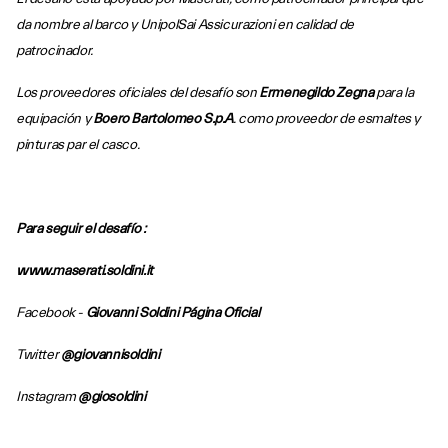
da nombre al barco y
UnipolSai Assicurazioni
en calidad de
patrocinador.
Los proveedores oficiales del desafío son
Ermenegildo
Zegna
para la
equipación y
Boero
Bartolomeo S.p.A
.
como proveedor de esmaltes y
pinturas par el casco.
Para seguir el desafío :
www.maserati.soldini.it
Facebook -
Giovanni Soldini Página Oficial
Twitter
@giovannisoldini
Instagram
@giosoldini