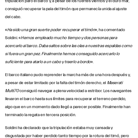
tripulación paró el barco y, a pesar de los fuertes vientos y el duro mar,
consiguió recuperar la pala del timón que permanecía unida al ajuste
del cabo.
«
Ha sido una gran suerte poder recuperar el timón
», ha comentado
Soldini. «
Hemos empleado mucho tiempo y dos personas para
acercarlo al barco. Daba saltos sobre las olas a nuestras espaldas como
si fuera un gran pez. Finalmente hemos conseguido acercarlo lo
suficiente para atarlo a un cabo y traerlo a bordo
».
El barco italiano pudo reprender la marcha más de una hora después y,
a pesar de estar limitado por la falta del timón derecho, el
Maserati
Multi70
consiguió navegar a plena velocidad a estribor. Los navegantes
llevaron el barco hasta sus límites para recuperar el terreno perdido,
algo que en un momento dado llegó a parecer posible. Finalmente han
terminado la regata en tercera posición.
Soldini ha declarado que la tripulación estaba muy cansada y
disgustada por haber perdido tanto tiempo por la rotura del timó, pero