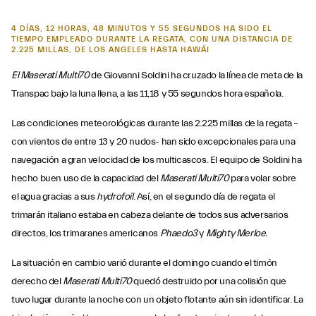
4 DÍAS, 12 HORAS, 48 MINUTOS Y 55 SEGUNDOS HA SIDO EL
TIEMPO EMPLEADO DURANTE LA REGATA, CON UNA DISTANCIA DE
2.225 MILLAS, DE LOS ANGELES HASTA HAWÁI
El Maserati Multi70
de Giovanni Soldini ha cruzado la línea de meta de la
Transpac bajo la luna llena, a las 11,18 y 55 segundos hora española.
Las condiciones meteorológicas durante las 2.225 millas de la regata –
con vientos de entre 13 y 20 nudos- han sido excepcionales para una
navegación a gran velocidad de los multicascos. El equipo de Soldini ha
hecho buen uso de la capacidad del
Maserati Multi70
para volar sobre
el agua gracias a sus
hydrofoil
. Así, en el segundo día de regata el
trimarán italiano estaba en cabeza delante de todos sus adversarios
directos, los trimaranes americanos
Phaedo
3
y
Mighty Merloe.
La situación en cambio varió durante el domingo cuando el timón
derecho del
Maserati Multi70
quedó destruido por una colisión que
tuvo lugar durante la noche con un objeto flotante aún sin identificar. La