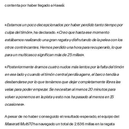
contenta por haber llegado a Hawái.
«
Estamos un poco decepcionados por haber perdido tanto tiempo por
culpa del timón
», ha declarado. «
Creo que hasta ese momento
estábamos realizando una gran regata y disfrutando de la pelea con los
otros contrincantes. Hemos perdido una hora para recuperarlo, lo que
para un multicasco significan más de 25 millas
».
«
Posteriormente éramos cuatro nudos más lentos por la falta del timón
en ese lado y cuando el timón central perdía agarre, el barco tendía a
desbandarse por lo que teníamos que dejar completamente libres las
velas para poder empezar. Se necesitan al menos 20 minutos para
volver a ponernos en la pista y esto nos ha pasado al menos en 15
ocasiones
».
A pesar de no haber conseguido el resultado esperado, el equipo del
Maserati Multi70
ha navegado un total de 2.636 millas en la regata