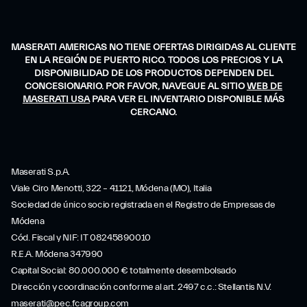
MASERATI AMERICAS NO TIENE OFERTAS DIRIGIDAS AL CLIENTE
EN LA REGIÓN DE PUERTO RICO. TODOS LOS PRECIOS Y LA
DISPONIBILIDAD DE LOS PRODUCTOS DEPENDEN DEL
CONCESIONARIO. POR FAVOR, NAVEGUE AL SITIO
WEB DE
MASERATI USA
PARA VER EL INVENTARIO DISPONIBLE MÁS
CERCANO.
Maserati S.p.A.
Viale Ciro Menotti, 322 – 41121, Módena (MO), Italia
Sociedad de único socio registrada en el Registro de Empresas de
Módena
Cód. Fiscal y NIF: IT 08245890010
R.E.A. Módena 347990
Capital Social: 80.000.000 € totalmente desembolsado
Dirección y coordinación conforme al art. 2497 c.c.: Stellantis N.V.
maserati@pec.fcagroup.com