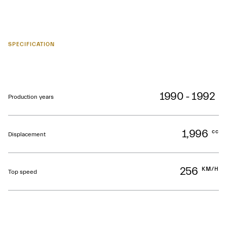
SPECIFICATION
1990 - 1992
Production years
1,996
cc
Displacement
256
KM/H
Top speed