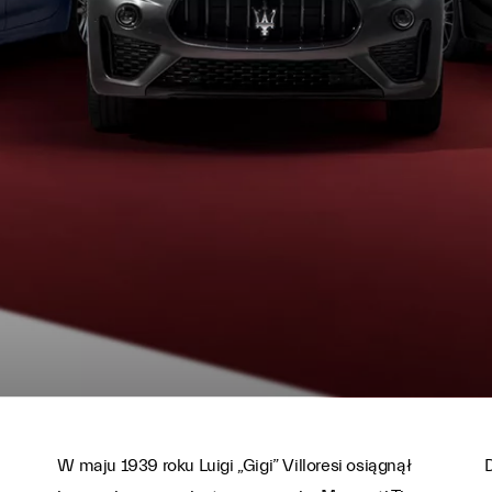
W maju 1939 roku Luigi „Gigi” Villoresi osiągnął
D