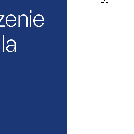
1/1
enie
la