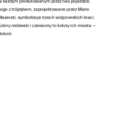
w każdym produkowanym przez nas pojeździe.
ogo z trójzębem, zaprojektowane przez Mario
aserati, symbolizuje trzech wizjonerskich braci.
olory niebieski i czerwony to kolory ich miasta —
olonii.