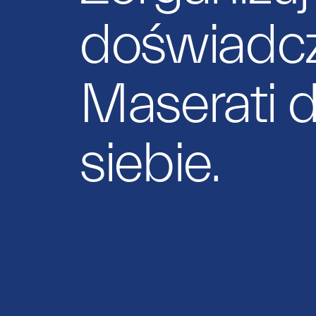
doświadcz
Maserati d
siebie.