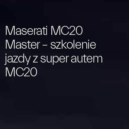
Maserati MC20
Master – szkolenie
jazdy z super autem
MC20