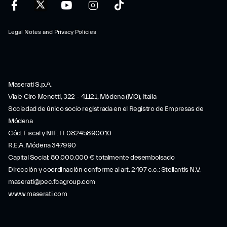
Legal Notes and Privacy Policies
Maserati S.p.A.
Viale Ciro Menotti, 322 – 41121, Módena (MO), Italia
Sociedad de único socio registrada en el Registro de Empresas de
Módena
Cód. Fiscal y NIF: IT 08245890010
R.E.A. Módena 347990
Capital Social: 80.000.000 € totalmente desembolsado
Dirección y coordinación conforme al art. 2497 c.c.: Stellantis N.V.
maserati@pec.fcagroup.com
www.maserati.com