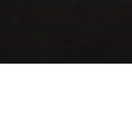
GHIBLI, QUATTROPORTE, LEVANTE, GRECALE, GRANTURISMO Y MC20
RENDIMIENTO IMPECABLE
TU MASERATI ESTÁ LISTO PARA ACOMPAÑARTE A DONDE
QUIERAS. AL ELEGIR EL PAQUETE DE FRENOS,
DISFRUTARÁS DE UN SERVICIO COMPLETO DE