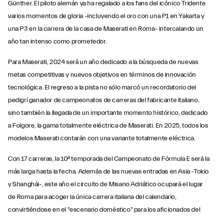
Günther. El piloto alemán ya ha regalado a los fans del icónico Tridente
varios momentos de gloria -incluyendo el oro con una P1 en Yakarta y
una P3 en la carrera de la casa de Maserati en Roma- intercalando un
año tan intenso como prometedor.
Para Maserati, 2024 será un año dedicado a la búsqueda de nuevas
metas competitivas y nuevos objetivos en términos de innovación
tecnológica. El regreso a la pista no sólo marcó un recordatorio del
pedigrí ganador de campeonatos de carreras del fabricante italiano,
sino también la llegada de un importante momento histórico, dedicado
a Folgore, la gama totalmente eléctrica de Maserati. En 2025, todos los
modelos Maserati contarán con una variante totalmente eléctrica.
Con 17 carreras, la 10ª temporada del Campeonato de Fórmula E será la
más larga hasta la fecha. Además de las nuevas entradas en Asia -Tokio
y Shanghái-, este año el circuito de Misano Adriático ocupará el lugar
de Roma para acoger la única carrera italiana del calendario,
convirtiéndose en el "escenario doméstico" para los aficionados del