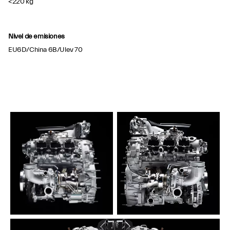
<220 kg
Nivel de emisiones
EU6D/China 6B/Ulev 70