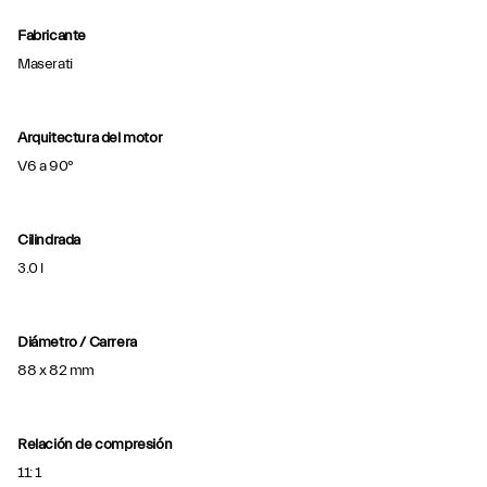
Fabricante
Maserati
Arquitectura del motor
V6 a 90°
Cilindrada
3.0 l
Diámetro / Carrera
88 x 82 mm
Relación de compresión
11: 1