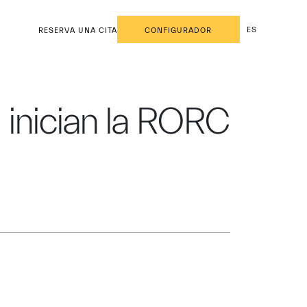
ES
RESERVA UNA CITA
CONFIGURADOR
i inician la RORC