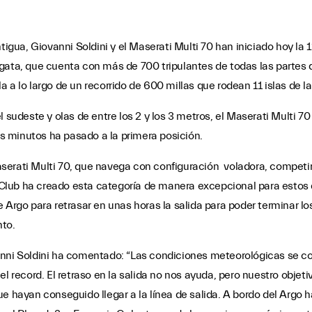
ntigua, Giovanni Soldini y el Maserati Multi 70 han iniciado hoy l
egata, que cuenta con más de 700 tripulantes de todas las parte
 a lo largo de un recorrido de 600 millas que rodean 11 islas de la
sudeste y olas de entre los 2 y los 3 metros, el Maserati Multi 70 h
cos minutos ha pasado a la primera posición.
serati Multi 70, que navega con configuración voladora, compet
Club ha creado esta categoría de manera excepcional para estos 
 Argo para retrasar en unas horas la salida para poder terminar los
nto.
anni Soldini ha comentado: “Las condiciones meteorológicas se co
l record. El retraso en la salida no nos ayuda, pero nuestro objet
ue hayan conseguido llegar a la línea de salida. A bordo del Argo