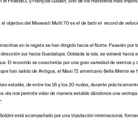
on el Phaedo3, y François Gabart, uno de los marineros más impor
, el objetivo del Maserati Multi 70 es el de batir el record de veloc
nscritas en la regata se han dirigido hacia el Norte. Pasarán por l
r dirección sur hacia Guadalupa. Doblada la isla, se volverá hacia e
gua. El recorrido se caracteriza por una gran variedad de vientos 
que han salido de Antigua, el Maxi 72 americano Bella Mente se ha
io estable, de entre los 16 y los 20 nudos, durante prácticamente 
oca ola nos permite volar de manera estable dándonos una ventaja
.
i Soldini está acompañado por una tripulación internacional, forma