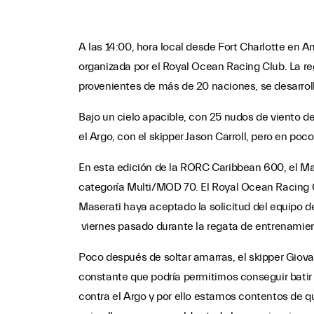
A las 14:00, hora local desde Fort Charlotte en A
organizada por el Royal Ocean Racing Club. La r
provenientes de más de 20 naciones, se desarrolla
Bajo un cielo apacible, con 25 nudos de viento del 
el Argo, con el skipper Jason Carroll, pero en po
En esta edición de la RORC Caribbean 600, el Ma
categoría Multi/MOD 70. El Royal Ocean Racing 
Maserati haya aceptado la solicitud del equipo de
viernes pasado durante la regata de entrenamie
Poco después de soltar amarras, el skipper Giov
constante que podría permitirnos conseguir batir e
contra el Argo y por ello estamos contentos de q