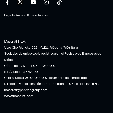
Legal Notes and Privacy Policies
Maserati S.p.A.
Viale Ciro Menotti, 322 – 41121, Módena (MO), Italia
Sociedad de único socio registrada en el Registro de Empresas de
Módena
Cód. Fiscal y NIF: IT 08245890010
R.E.A. Módena 347990
Capital Social: 80.000.000 € totalmente desembolsado
Dirección y coordinación conforme al art. 2497 c.c.: Stellantis N.V.
maserati@pec.fcagroup.com
www.maserati.com