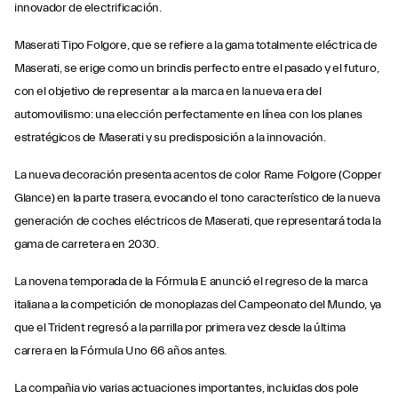
innovador de electrificación.
Maserati Tipo Folgore, que se refiere a la gama totalmente eléctrica de
Maserati, se erige como un brindis perfecto entre el pasado y el futuro,
con el objetivo de representar a la marca en la nueva era del
automovilismo: una elección perfectamente en línea con los planes
estratégicos de Maserati y su predisposición a la innovación.
La nueva decoración presenta acentos de color Rame Folgore (Copper
Glance) en la parte trasera, evocando el tono característico de la nueva
generación de coches eléctricos de Maserati, que representará toda la
gama de carretera en 2030.
La novena temporada de la Fórmula E anunció el regreso de la marca
italiana a la competición de monoplazas del Campeonato del Mundo, ya
que el Trident regresó a la parrilla por primera vez desde la última
carrera en la Fórmula Uno 66 años antes.
La compañia vio varias actuaciones importantes, incluidas dos pole