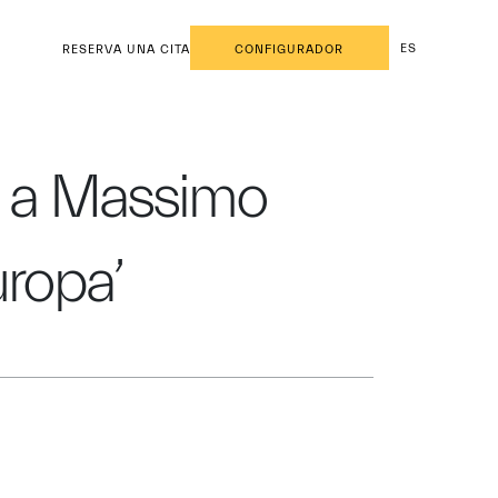
ES
RESERVA UNA CITA
CONFIGURADOR
do a Massimo
uropa’