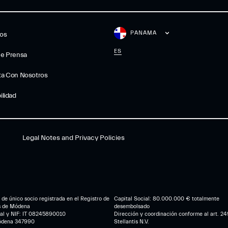
PANAMA
gos
ES
De Prensa
ta Con Nosotros
ilidad
Legal Notes and Privacy Policies
de único socio registrada en el Registro de
Capital Social: 80.000.000 € totalmente
s de Módena
desembolsado
cal y NIF: IT 08245890010
Dirección y coordinación conforme al art. 249
ódena 347990
Stellantis N.V.