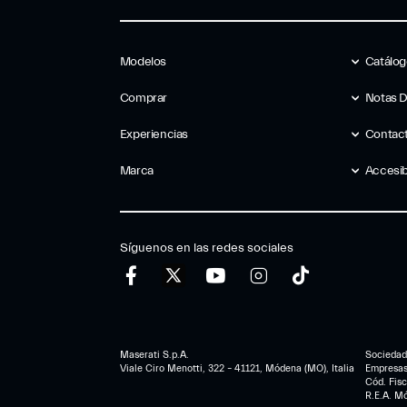
Modelos
Catálo
Comprar
Notas 
Experiencias
Contac
Marca
Accesib
Síguenos en las redes sociales
Maserati S.p.A.
Sociedad 
Viale Ciro Menotti, 322 – 41121, Módena (MO), Italia
Empresa
Cód. Fis
R.E.A. M