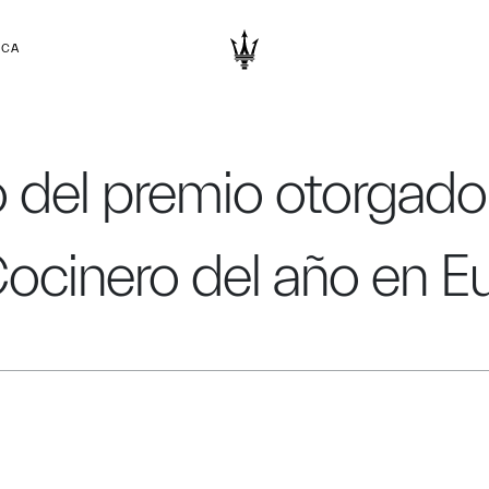
RCA
go del premio otorga
ocinero del año en E