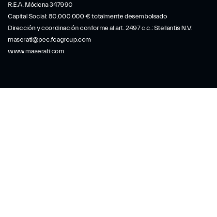
R.E.A. Módena 347990
Capital Social: 80.000.000 € totalmente desembolsado
Dirección y coordinación conforme al art. 2497 c.c.: Stellantis N.V.
maserati@pec.fcagroup.com
www.maserati.com