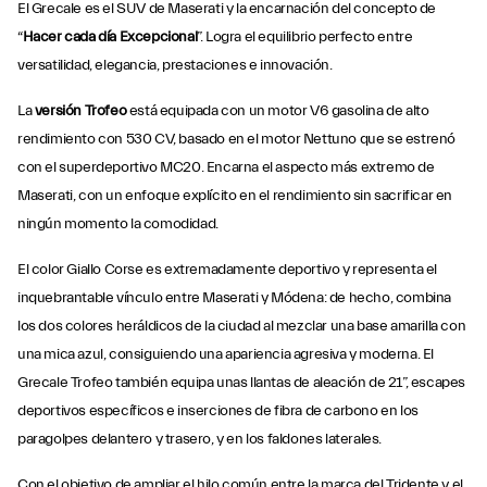
El Grecale es el SUV de Maserati y la encarnación del concepto de
“
Hacer cada día Excepcional
”. Logra el equilibrio perfecto entre
versatilidad, elegancia, prestaciones e innovación.
La
versión Trofeo
está equipada con un motor V6 gasolina de alto
rendimiento con 530 CV, basado en el motor Nettuno que se estrenó
con el superdeportivo MC20. Encarna el aspecto más extremo de
Maserati, con un enfoque explícito en el rendimiento sin sacrificar en
ningún momento la comodidad.
El color Giallo Corse es extremadamente deportivo y representa el
inquebrantable vínculo entre Maserati y Módena: de hecho, combina
los dos colores heráldicos de la ciudad al mezclar una base amarilla con
una mica azul, consiguiendo una apariencia agresiva y moderna. El
Grecale Trofeo también equipa unas llantas de aleación de 21”, escapes
deportivos específicos e inserciones de fibra de carbono en los
paragolpes delantero y trasero, y en los faldones laterales.
Con el objetivo de ampliar el hilo común entre la marca del Tridente y el