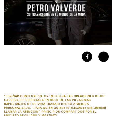
“DISEÑAR COMO UN PINTOR” MUESTRA LAS CREACIONES DE SU
CARRERA REPRESENTADA EN DOCE DE LAS PIEZAS MAS
IMPORTANTES DE SU VIDA TRABAJO HECHO A MEDIDA,
PERSONALIZADO, “PARA QUIEN QUIERE IR ELEGANTE SIN QUERER
LLAMAR LA ATENCIÓN”, PRINCIPIOS COMPARTIDOS POR EL
MODISTO SEVILLANO Y MASERATI