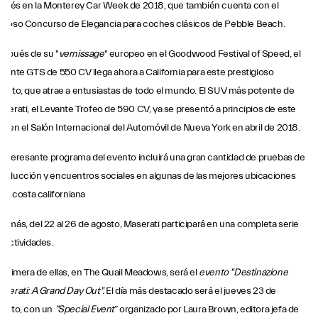
terés en la Monterey Car Week de 2018, que también cuenta con el
amoso Concurso de Elegancia para coches clásicos de Pebble Beach.
espués de su "
vernissage
" europeo en el Goodwood Festival of Speed, el
vante GTS de 550 CV llega ahora a California para este prestigioso
ento, que atrae a entusiastas de todo el mundo. El SUV más potente de
serati, el Levante Trofeo de 590 CV, ya se presentó a principios de este
o en el Salón Internacional del Automóvil de Nueva York en abril de 2018.
 interesante programa del evento incluirá una gran cantidad de pruebas de
nducción y encuentros sociales en algunas de las mejores ubicaciones
 la costa californiana
emás, del 22 al 26 de agosto, Maserati participará en una completa serie
 actividades.
 primera de ellas, en The Quail Meadows, será el
evento "Destinazione
serati: A Grand Day Out".
El día más destacado será el jueves 23 de
gosto, con un
”Special Event
” organizado por Laura Brown, editora jefa de