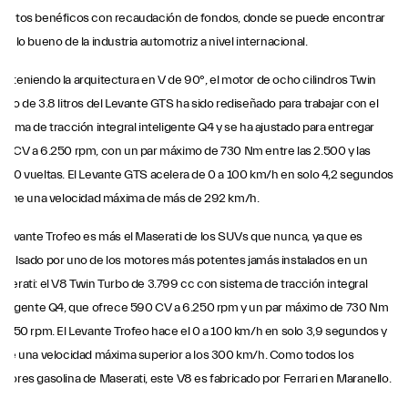
ventos benéficos con recaudación de fondos, donde se puede encontrar
do lo bueno de la industria automotriz a nivel internacional.
nteniendo la arquitectura en V de 90°, el motor de ocho cilindros Twin
rbo de 3.8 litros del Levante GTS ha sido rediseñado para trabajar con el
stema de tracción integral inteligente Q4 y se ha ajustado para entregar
0 CV a 6.250 rpm, con un par máximo de 730 Nm entre las 2.500 y las
000 vueltas. El Levante GTS acelera de 0 a 100 km/h en solo 4,2 segundos
tiene una velocidad máxima de más de 292 km/h.
 Levante Trofeo es más el Maserati de los SUVs que nunca, ya que es
pulsado por uno de los motores más potentes jamás instalados en un
serati: el V8 Twin Turbo de 3.799 cc con sistema de tracción integral
teligente Q4, que ofrece 590 CV a 6.250 rpm y un par máximo de 730 Nm
2.250 rpm. El Levante Trofeo hace el 0 a 100 km/h en solo 3,9 segundos y
ene una velocidad máxima superior a los 300 km/h. Como todos los
tores gasolina de Maserati, este V8 es fabricado por Ferrari en Maranello.