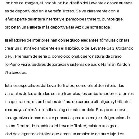
 términos de imagen, el inconfundible diseño del Levante alcanza nuevos
veles de deportividad en la versión Trofeo. Se ve claramente con la
diseñada parte delantera inferior y el paragolpes trasero, puntos que
oporcionan una silueta más deportiva a la vez que sofisticada.
s diseñadores de interiores han conseguido elegantes fórmulas con las
e crear un distintivo ambiente en el habitáculo del Levante GTS, utilizando
ero Full Premium de serie o, como opcional, cuero natural de grano
tero Pieno Fiore, pedales deportivos y sistema de audio Harman Kardon
n 14 altavoces.
s detalles específicos del Levante Trofeo, como el splitter inferior, las
jas laterales de las entradas de aire frontales, los embellecedores laterales
el escape trasero, están hechos de fibra de carbono ultraligera y brillante,
 que subraya aún más el estilo racing de este modelo. El capó es nuevo,
n dos agresivas tomas de aire pensadas para una mejor refrigeración de
s culatas. Dentro de la cabina del Levante Trofeo, existen una gran
ntidad de elegantes detalles que crean un ambiente de puro lujo. Los