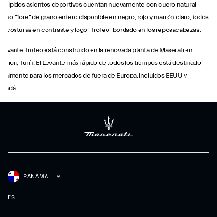
sculpidos asientos deportivos cuentan nuevamente con cuero natural
ieno Fiore" de grano entero disponible en negro, rojo y marrón claro, todos
n costuras en contraste y logo "Trofeo" bordado en los reposacabezas.
 Levante Trofeo está construido en la renovada planta de Maserati en
rafiori, Turín. El Levante más rápido de todos los tiempos está destinado
icialmente para los mercados de fuera de Europa, incluidos EEUU y
anadá.
PANAMA
ES