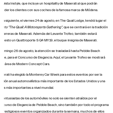
 revista Instyle, que incluye un hospitality de Maserati al que podrán
ceder los clientes con sus coches de la famosa marca de Módena.
 día siguiente, el viernes 24 de agosto, en The Quail Lodge, tendrá lugar el
ento "The Quail: A Motorsports Gathering"
, que se centrará en la tradición
 carreras de Maserati. Además del Levante Trofeo, también estará
puesto un Quattroporte S Q4 MY19, el buque insignia de Maserati.
 domingo 26 de agosto, la atención se trasladará hasta Pebble Beach
dge, para el Concurso de Elegancia. Aquí, el Levante Trofeo se mostrará
 el área de Modern Concept Cars.
serati ha elegido la Monterey Car Week para estos eventos por ser la
unión anual automovilística más importante de los Estados Unidos y una
 las más importantes a nivel mundial.
s entusiastas de los automóviles no solo se sienten atraídos por el
ncurso de Elegancia de Pebble Beach, sino también por todo el programa
 prestigiosos eventos organizados durante la semana, muchos de ellos