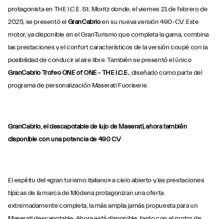
protagonista en THE I.C.E. St. Moritz donde, el viernes 21 de febrero de
2025, se presentó el
GranCabrio
en su nueva versión 490-CV. Este
motor, ya disponible en el GranTurismo que completa la gama, combina
las prestaciones y el confort característicos de la versión coupé con la
posibilidad de conducir al aire libre. También se presentó el único
GranCabrio Trofeo ONE of ONE - THE I.C.E.
, diseñado como parte del
programa de personalización Maserati Fuoriserie.
GranCabrio, el descapotable de lujo de Maserati, ahora también
disponible con una potencia de 490 CV
El espíritu del «gran turismo italiano» a cielo abierto y las prestaciones
típicas de la marca de Módena protagonizan una oferta
extremadamente completa, la más amplia jamás propuesta para un
Maserati descapotable. Ahora está disponible, tanto con el motor de