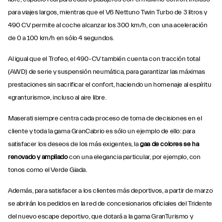
para viajes largos, mientras que el V6 Nettuno Twin Turbo de 3 litros y
490 CV permite al coche alcanzar los 300 km/h, con una aceleración
de 0 a 100 km/h en sólo 4 segundos.
Al igual que el Trofeo, el 490-CV también cuenta con tracción total
(AWD) de serie y suspensión neumática, para garantizar las máximas
prestaciones sin sacrificar el confort, haciendo un homenaje al espíritu
«granturismo», incluso al aire libre.
Maserati siempre centra cada proceso de toma de decisiones en el
cliente y toda la gama GranCabrio es sólo un ejemplo de ello: para
satisfacer los deseos de los más exigentes, la
gaa de colores se ha
renovado y ampliado
con una elegancia particular, por ejemplo, con
tonos como el Verde Giada.
Además, para satisfacer a los clientes más deportivos, a partir de marzo
se abrirán los pedidos en la red de concesionarios oficiales del Tridente
del nuevo escape deportivo, que dotará a la gama GranTurismo y