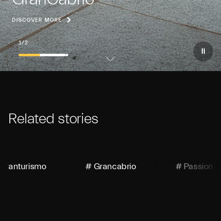
DISCOVER MORE
1
/
2
Related stories
Granturismo
# Grancabrio
# Passion