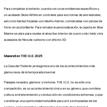
Para completar el exterior, cuenta con unos emblemas específicos y
un acabado Gloss White en contraste para sus tomas de aire laterales,
así como llantas forjadas con diseño Astreo, combinadas con pinzas de
freno en azul brillante. Para rematar la personalización, la capota en Blue
Marine se abre para revelar el atractivo interior de cuero color hielo y los
acabados de fibra de carbono con efecto 3D.
Maserati en THE I.C.E. 2025
La Casa del Tridente protagoniza uno de los acontecimientos más
glamurosos de la temporada invernal.
Paisajes nevados, glamour y motores. THE I.C.E. no es sólo una
competición, es un acontecimiento único en su género, que combina
cultura, entretenimiento y conducción en condiciones extremas, y que
constituye una oportunidad ineludible para unir a entusiastas de los