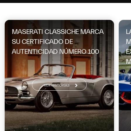
On the same topic
MASERATI CLASSICHE MARCA
L
SU CERTIFICADO DE
M
AUTENTICIDAD NÚMERO 100
E
M
VER HISTORIAS