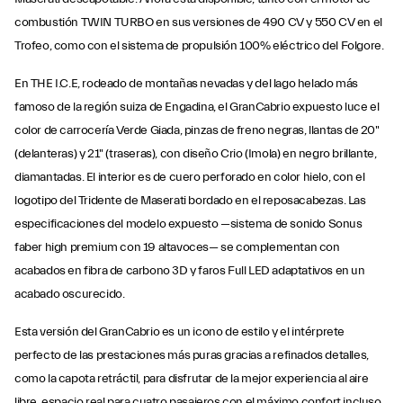
combustión TWIN TURBO en sus versiones de 490 CV y 550 CV en el
Trofeo, como con el sistema de propulsión 100% eléctrico del Folgore.
En THE I.C.E, rodeado de montañas nevadas y del lago helado más
famoso de la región suiza de Engadina, el GranCabrio expuesto luce el
color de carrocería Verde Giada, pinzas de freno negras, llantas de 20"
(delanteras) y 21" (traseras), con diseño Crio (Imola) en negro brillante,
diamantadas. El interior es de cuero perforado en color hielo, con el
logotipo del Tridente de Maserati bordado en el reposacabezas. Las
especificaciones del modelo expuesto —sistema de sonido Sonus
faber high premium con 19 altavoces— se complementan con
acabados en fibra de carbono 3D y faros Full LED adaptativos en un
acabado oscurecido.
Esta versión del GranCabrio es un icono de estilo y el intérprete
perfecto de las prestaciones más puras gracias a refinados detalles,
como la capota retráctil, para disfrutar de la mejor experiencia al aire
libre, espacio real para cuatro pasajeros con el máximo confort incluso