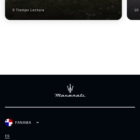
5 Tiempo Lectura
10
PANAMA
ES