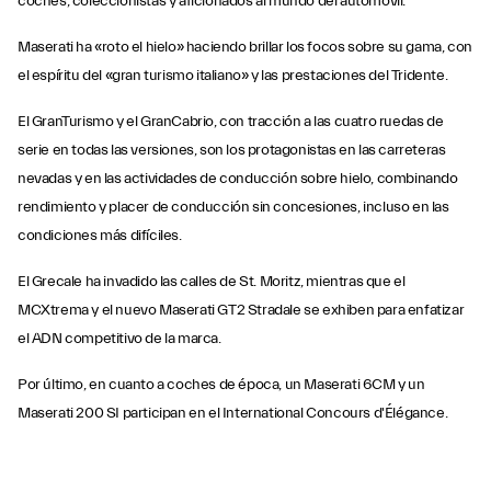
coches, coleccionistas y aficionados al mundo del automóvil.
Maserati ha «roto el hielo» haciendo brillar los focos sobre su gama, con
el espíritu del «gran turismo italiano» y las prestaciones del Tridente.
El GranTurismo y el GranCabrio, con tracción a las cuatro ruedas de
serie en todas las versiones, son los protagonistas en las carreteras
nevadas y en las actividades de conducción sobre hielo, combinando
rendimiento y placer de conducción sin concesiones, incluso en las
condiciones más difíciles.
El Grecale ha invadido las calles de St. Moritz, mientras que el
MCXtrema y el nuevo Maserati GT2 Stradale se exhiben para enfatizar
el ADN competitivo de la marca.
Por último, en cuanto a coches de época, un Maserati 6CM y un
Maserati 200 SI participan en el International Concours d'Élégance.