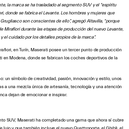
nte, la marca se ha trasladado al segmento SUV y el "espíritu
iori, donde se fabrica el Levante. Los hombres y mujeres que
 Grugliasco son conscientes de ello”, agregó Altavilla, "porque
 Mirafiori durante las etapas de producción del nuevo Levante,
el cuidado por los detalles propios de la marca”.
fiori, en Turín, Maserati posee un tercer punto de producción
ti en Modena, donde se fabrican los coches deportivos de la
o: un símbolo de creatividad, pasión, innovación y estilo, unos
as a una mezcla única de artesanía, tecnología y una atención
nca dejan de emocionar e inspirar.
ento SUV, Maserati ha completado una gama que ahora sí cubre
lujo y que también incluye el nuevo Quattroporte, el Ghibli, el