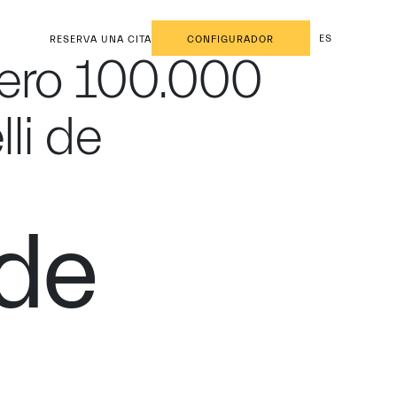
ES
RESERVA UNA CITA
CONFIGURADOR
mero 100.000
li de
 de