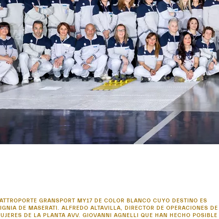
QUATTROPORTE GRANSPORT MY17 DE COLOR BLANCO CUYO DESTINO ES
GNIA DE MASERATI. ALFREDO ALTAVILLA, DIRECTOR DE OPERACIONES DE
UJERES DE LA PLANTA AVV. GIOVANNI AGNELLI QUE HAN HECHO POSIBLE