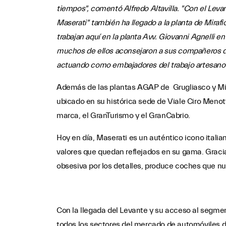
tiempos", comentó Alfredo Altavilla. "Con el Leva
Maserati" también ha llegado a la planta de Miraf
trabajan aquí en la planta Avv. Giovanni Agnelli en
muchos de ellos aconsejaron a sus compañeros de
actuando como embajadores del trabajo artesano y 
Además de las plantas AGAP de Grugliasco y Mira
ubicado en su histórica sede de Viale Ciro Menot
marca, el GranTurismo y el GranCabrio.
Hoy en día, Maserati es un auténtico icono italian
valores que quedan reflejados en su gama. Graci
obsesiva por los detalles, produce coches que nu
Con la llegada del Levante y su acceso al segm
todos los sectores del mercado de automóviles de 