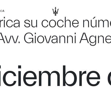
RCA
brica su coche nú
Avv. Giovanni Agnel
iciembre