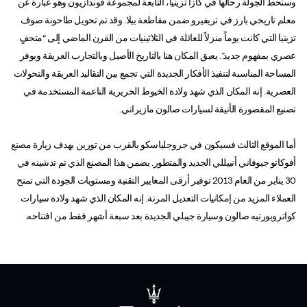
وستحط الجولة رحالها في كازا تزينيا، التابعة لمجموعة فوندازيون وهو عبارة عن
معلم تاريخي بارز في تريفيرو ضمن مقاطعة بيلا. وقد تم تحويل طاحونة صوف
تزينيا التي كانت يوماً منزلاً للعائلة في الثلاثينيات من القرن الماضي إلى “متحفٍ
عصري بمفهوم جديد”. يعبق المكان هنا بالتاريخ الأصيل وبالتجارب العريقة ويوفر
المساحة المناسبة لتنفيذ الأفكار الجديدة التي تجمع بين التقاليد العريقة والتحولات
العصرية. إنه المكان الذي شهد ولادة الخيوط الحريرية الناعمة المستخدمة في
تصنيع المقصورة الأنيقة لسيارات صالون مازيراتي.
أما الموقع الثالث فسيكون في جروجلياسكو بالقرب من تورين بهدف زيارة مصنع
أفوكاتو جيوفاني أنييللي الجديد والمتطور. يضمن هذا المصنع الذي تم تدشينه في
30 يناير من العام 2013 توفير أرقى المعايير التقنية ومستويات الجودة التي تمنح
العملاء المزيد من إمكانيات التعديل المرنة. إنه المكان الذي شهد ولادة سيارات
كواتروبورتيه صالون وسيارة جيبلي الجديدة بعد سبعة أشهر فقط من افتتاحه.