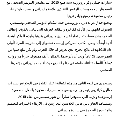
سيارات جيبلي وكواتروبورتيه سنة صنع 2016 على هامش المؤتمر الصحفي مع
السيد هارالد جيه ويستر، الرئيس التنفيذي لعلامة مازيراتي والسيد باولو تزينيا،
رئيس مجموعة إرمينوجيلدو تزينيا.
ويجمع فندق غراند ديزيل بوروميس حيث سيُقام المؤتمر الصحفي وسيمضي
الضيوف ليلتهم، بين الأناقة الفاخرة والتقاليد العريقة التي تتغنى بالذوق الإيطالي
الفاخر، وهذه صفات تعبر تماماً عن مبادئ مازيراتي وتزينيا. ولهذه الأماكن أهمية
أدبية أيضاً إذ وصل الكاتب الأمريكي إرنست همنغواي إلى ستريسا للمرة الأولى
عام 1918بهدف علاج الجرح الذي تعرض له خلال الحرب ولم يكن يبلغ حينها من
العمر سوى 19 عاماً. وبعد أن تأثر بجمال المكان، ألّف همنغواي جزءاً من روايته
“وداعاً للأسلحة” أثناء إقامته في جناح الفندق حيث أقامت مازيراتي مؤتمرها
الصحفي.
وسيجري في اليوم الثاني من هذه الفعالية اختبار القيادة في بالوكو عبر سيارات
صالون كواتروبورتيه وجيبلي، وبعض هذه السيارات مجهزة بالفعل بمقصورة
إرمينوجيلدو تزينيا التي ستتوفر اعتباراً من شهر سبتمبر من العام 2015.
وسيساهم التعاون بين هاتين العلامتين التجاريتين في الارتقاء باختيارات التصميم
والمقصورة الفاخرة في سيارة مازيراتي.