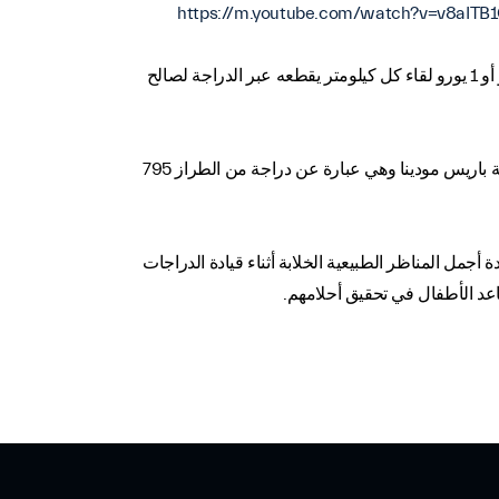
https://m.youtube.com/watch?v=v8aITB
تتاح فرصة المشاركة في هذه الفعالية لـ35 راكب دراجة لقاء 3،200 يورو لكل شخص. كما يتعهد كل مشارك بالتبرع بمبلغ 600 يورو أو 1 يورو لقاء كل كيلومتر يقطعه عبر الدراجة لصالح
وستتولى "لوك" مسؤولية توفير الدراجات التي يحتاجها المشاركون في جولة العام 2015 وستطرح الدراجات المصممة خصيصاً لجولة باريس مودينا وهي عبارة عن دراجة من الطراز 795
مل المناظر الطبيعية الخلابة أثناء قيادة الدراجات
عد الأطفال في تحقيق أحلامهم.