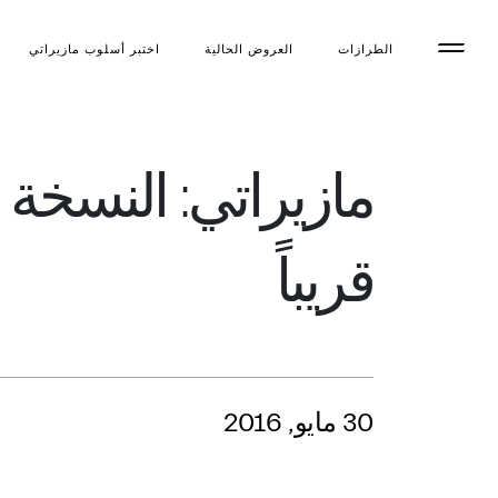
الطرازات
العروض الحالية
اختبر أسلوب مازیراتي
مازيراتي: النسخة 
قريباً
30 مايو, 2016