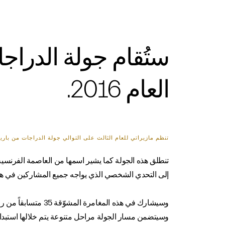
العام 2016.
تنظم مازيراتي للعام الثالث على التوالي جولة الدراجات من باريس إلى مودينا الخيرية لجمع التبرعات والتي ستُ
تنطلق هذه الجولة كما يشير اسمها من العاصمة الفرنسية
إلى التحدي الشخصي الذي يواجه جميع المشاركين في هذ
وسيشارك في هذه المغامرة المشوّقة 35 متسابقاً من راكبي الدراجات لينطلقوا من فرنسا مروراً بإمارة موناكو وشمال غرب إيطاليا وصولاً إلى مدينة مودينا خلال 5 أيام فقط.
وسيتضمن مسار الجولة مراحل متنوعة يتم خلالها استبدال