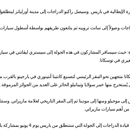
 الإيطالية في باريس. وسيصل راكبو الدراجات إلى مدينة أورليانز لينطلقوا 
اجات وصولاً إلى سانت تروبيه ثم يتابعون طريقهم بواسطة أسطول سيارات
ية: حيث سيسافر المشاركون في هذه الجولة إلى سيستري ليڤانتي في سيارات م
يري في توسكانا.
ا متجهين نحو المقر الرئيسي لتصنيع كانتينا أنتينوري في بارجينو بالقرب 
ُستخرج منها خمر سولايا وتينانيلو الحائز على العديد من الجوائز المرموقة.
 إلى موجيلو ومنها إلى مودينا ثم إلى المقر التاريخي لعلامة مازيراتي. و
من أهم سيارات مازيراتي.