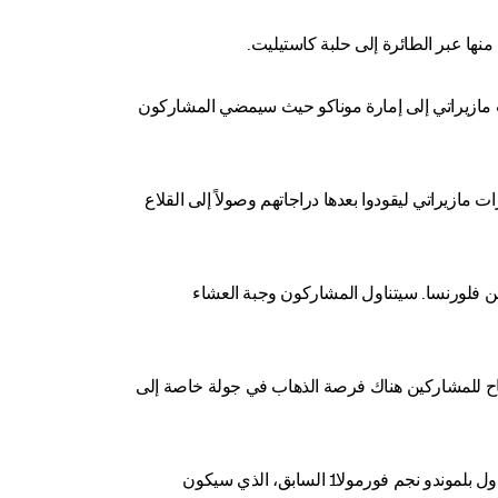
منها عبر الطائرة إلى حلبة كاستيليت.
 مازيراتي إلى إمارة موناكو حيث سيمضي المشاركون
ازيراتي ليقودوا بعدها دراجاتهم وصولاً إلى القلاع
من فلورنسا. سيتناول المشاركون وجبة العشاء
ستتاح للمشاركين هناك فرصة الذهاب في جولة خاصة إلى
وسينضم الفائزون في البطولات الرياضية العالمية وهواة قيادة الدراجات إلى الجولة التي ستنطلق من باريس يوم 4 يونيو بمشاركة باول بلموندو نجم فورمولا1 السابق، الذي سيكون