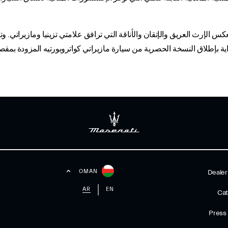
كس الإرث العريق والإتقان والأناقة التي ترافق علامتي تزينيا ومازيراتي. و
 بإطلاق النسخة الحصرية من سيارة مازيراتي كواتروبورتيه المزودة بمقصورة
OMAN
Dealer
AR
EN
Cat
Press