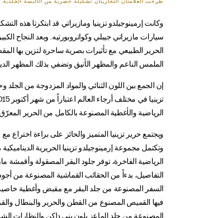
طرحت العلامتان التجاريتان تشكيلة حصرية من الألبسة الجلدية 
وكانت إرمينوجيلدو تزينيا ومازيراتي قد ابتكرتا هذه الت
سيارات مازيراتي جيبلي وكواتروبورتيه. وبعد النجاح الكب
الحرير الطبيعي مع تأثيرات بصرية ساحرة لتزين بها الم
الملمس الناعم والمظهر الأنيق وتضفي بذلك المظهر الدي
إن الجمع بين اللون الثنائي والمواد المزدوجة من الجلد و
الرياضية والأغطية المصنوعة بالكامل من الحرير المعرّق
ويجتمع حرير تزينيا المتميز والحائز على براءة اختراع مع
وتكتمل مجموعة إرمينوجيلدو تزينيا الحريرية الديناميك
الرياضية الفاخرة، توفر جلود البقر المصقولة وأقمشة ماز
التفاصيل، بدءاً من الحقائب القماشية المصنوعة من أجود
السفر المصنوعة من جلد البقر مع مقبض وأغطية خاصية لحم
فيها القميص المصنوع من القطن والحرير والبنطال والقم
المصنوعة من جلد الماعز بلون بني داكن والنظارات الشمس