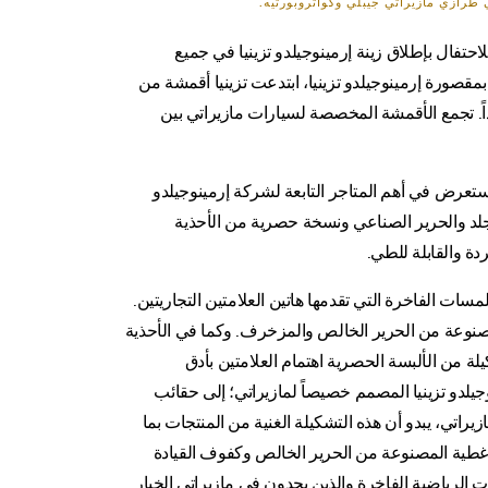
 طرازي مازيراتي جيبلي وكواتروبورتيه.
احتفال بإطلاق زينة إرمينوجيلدو تزينيا في جميع
بمقصورة إرمينوجيلدو تزينيا، ابتدعت تزينيا أقمشة من
اً. تجمع الأقمشة المخصصة لسيارات مازيراتي بين
ي ستعرض في أهم المتاجر التابعة لشركة إرمينوجيلدو
 من مواد مزدوجة مثل الجلد والحرير الصناعي ونسخة حصرية من الأحذية
دة والقابلة للطي.
سات الفاخرة التي تقدمها هاتين العلامتين التجاريتين.
مصنوعة من الحرير الخالص والمزخرف. وكما في الأحذية
لة من الألبسة الحصرية اهتمام العلامتين بأدق
جيلدو تزينيا المصمم خصيصاً لمازيراتي؛ إلى حقائب
اتي، يبدو أن هذه التشكيلة الغنية من المنتجات بما
لأغطية المصنوعة من الحرير الخالص وكفوف القيادة
 الرياضية الفاخرة والذين يجدون في مازيراتي الخيار