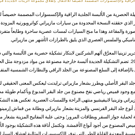
الراقية والإكسسوارات المصممة خصيصاً للاحتفال بإطلاق مجموعة الزينات الجديدة في
شكيلة الحصرية من الألبسة الجلدية الراقية والإكسسوارات المصممة خصيصاً لل
ير الذي حققته النسخة المحدودة من سيارات مازيراتي كواتروبورتيه المزودة 
قصورة والمقاعد وهذا ما منح السيارات لمسات عصرية ساحرة وطابعاً متفرد
ناميكي والملمس العصري الذي يليق بالطرازات الأشهر من مازيراتي.
حرير تزينيا المعرَّق ألهم الشركتين لابتكار تشكيلة حصرية من الألبسة والت
تزينيا في مختلف أرجاء العالم اعتباراً من شهر أكتوبر 2015. تضم التشكيلة الجديدة ألبسة خارجية مصنوعة
 بالإضافة إلى السلع المصنوعة من الجلد الراقي والنظارات الشمسية المتفر
 جلد البقر الأصلي ويطرز بشعار مازيراتي ترايدنت ليعكس المعنى الحقيقي للم
ية مع وجود قميص رياضي نفخ مصنوع من جلد البقر المدبوغ وبأكمام طويلة 
يراتي وتزينيا لانيفيشيو منتهى الراحة واللمسات العصرية. تعكس هذه التشكي
 أنوع جلد البقر الفرنسي والمزينة بشعار مازيراتي وبطانة من قماش إرمينو
اية جواز السفر وبطاقات المرور؛ وحتى علبة المفاتيح المزينة بشعار مازير
يص المصنوع من أجود أنواع الأقمشة. وتكتمل أناقة هذه التشكيلة بوجود ا
ية المعدنية القابلة للطي التي توفر الإكسسورات المثالية لعشاق السيارات