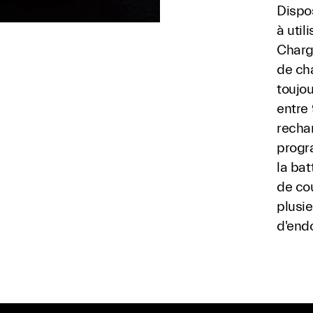
Dispo
à util
Charge
de cha
toujo
entre 
rechar
progr
la bat
de co
plusi
d'end