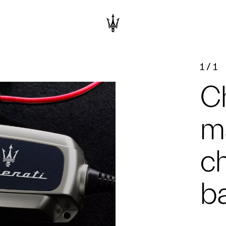
1
/
1
Ch
m
c
ba