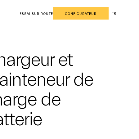
FR
ESSAI SUR ROUTE
CONFIGURATEUR
argeur et
ainteneur de
harge de
tterie