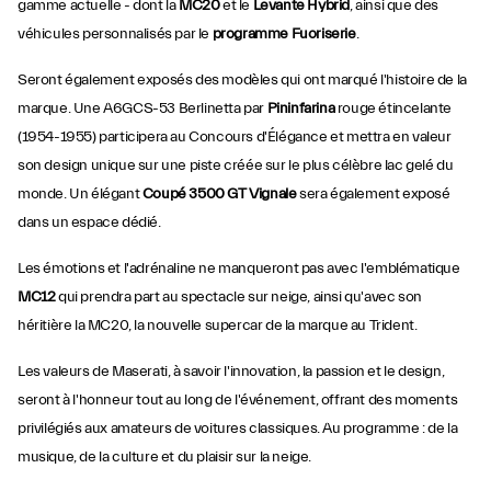
gamme actuelle - dont la
MC20
et le
Levante Hybrid
, ainsi que des
véhicules personnalisés par le
programme Fuoriserie
.
Seront également exposés des modèles qui ont marqué l'histoire de la
marque. Une A6GCS-53 Berlinetta par
Pininfarina
rouge étincelante
(1954-1955) participera au Concours d'Élégance et mettra en valeur
son design unique sur une piste créée sur le plus célèbre lac gelé du
monde. Un élégant
Coupé 3500 GT
Vignale
sera également exposé
dans un espace dédié.
Les émotions et l'adrénaline ne manqueront pas avec l'emblématique
MC12
qui prendra part au spectacle sur neige, ainsi qu'avec son
héritière la MC20, la nouvelle supercar de la marque au Trident.
Les valeurs de Maserati, à savoir l'innovation, la passion et le design,
seront à l'honneur tout au long de l'événement, offrant des moments
privilégiés aux amateurs de voitures classiques. Au programme : de la
musique, de la culture et du plaisir sur la neige.