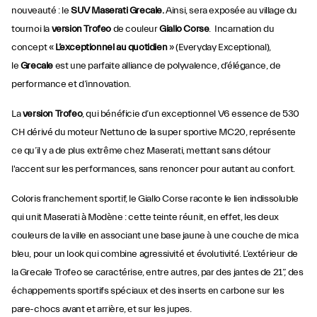
nouveauté : le
SUV Maserati Grecale.
Ainsi, sera exposée au village du
tournoi la
version Trofeo
de couleur
Giallo Corse
. Incarnation du
concept «
L’exceptionnel au quotidien
» (Everyday Exceptional),
le
Grecale
est une parfaite alliance de polyvalence, d’élégance, de
performance et d’innovation.
La
version Trofeo
, qui bénéficie d’un exceptionnel V6 essence de 530
CH dérivé du moteur Nettuno de la super sportive MC20, représente
ce qu’il y a de plus extrême chez Maserati, mettant sans détour
l'accent sur les performances, sans renoncer pour autant au confort.
Coloris franchement sportif, le Giallo Corse raconte le lien indissoluble
qui unit Maserati à Modène : cette teinte réunit, en effet, les deux
couleurs de la ville en associant une base jaune à une couche de mica
bleu, pour un look qui combine agressivité et évolutivité. L’extérieur de
la Grecale Trofeo se caractérise, entre autres, par des jantes de 21”, des
échappements sportifs spéciaux et des inserts en carbone sur les
pare-chocs avant et arrière, et sur les jupes.