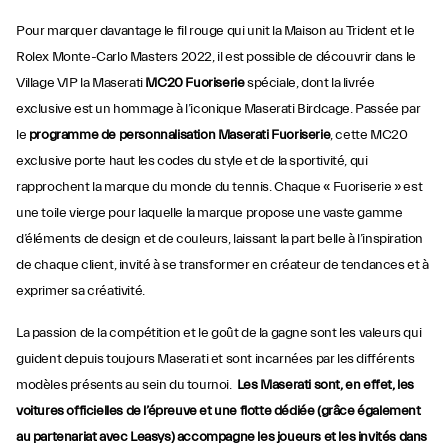
Pour marquer davantage le fil rouge qui unit la Maison au Trident et le
Rolex Monte-Carlo Masters 2022, il est possible de découvrir dans le
Village VIP la Maserati
MC20 Fuoriserie
spéciale, dont la livrée
exclusive est un hommage à l’iconique Maserati Birdcage. Passée par
le
programme de personnalisation Maserati Fuoriserie
, cette MC20
exclusive porte haut les codes du style et de la sportivité, qui
rapprochent la marque du monde du tennis. Chaque « Fuoriserie » est
une toile vierge pour laquelle la marque propose une vaste gamme
d’éléments de design et de couleurs, laissant la part belle à l’inspiration
de chaque client, invité à se transformer en créateur de tendances et à
exprimer sa créativité.
La passion de la compétition et le goût de la gagne sont les valeurs qui
guident depuis toujours Maserati et sont incarnées par les différents
modèles présents au sein du tournoi.
Les Maserati sont, en effet, les
voitures officielles de l’épreuve et une flotte dédiée (grâce également
au partenariat avec Leasys) accompagne les joueurs et les invités dans