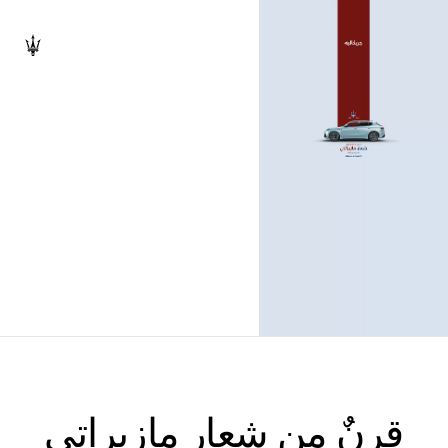
قرنٌ من شعار مازيراتي