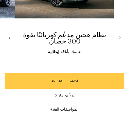
نظام هجين مدعّم كهربائيًا بقوة
300 حصان
عالمك بأناقة إيطالية
اكتشف GRECALE
بدءاً من د.ك. 0
المواصفات الفنية