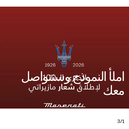
املأ النموذج وسنتواصل
معك
3/1