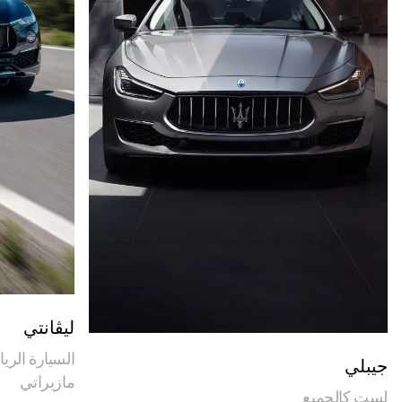
ليڤانتي
السيارة الري
جيبلي
مازيراتي
لست كالجميع