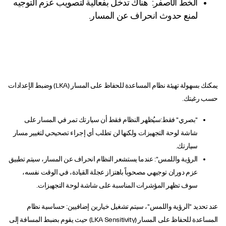
الخط الأصفر: هناك تدخل بفعالية لتصويب عزم التوجيه
لمنع حدوث انحراف عن المسار.
يمكنك بسهولة تهيئة نظام المساعدة للحفاظ على المسار (LKA) وضبط الإعدادات
حسب رغبتك.
"بصري" فقط:سيُظهر النظام فقط أن سيارتك تمر في المسار على
شاشة لوحة التجهيزات ولكنها لن تطلب أي إجراء تصحيحي لتغيير مسار
سيارتك.
الرؤية واللمس": عندما يستشعر النظام انحراف عن المسار، سيتم تطبيق
عزم دوران توجيهي مصحوباً باهتزاز عجلة القيادة، في الوقت نفسه،
سوف تظهر المؤشرات المناسبة على شاشة لوحة التجهيزات.
عند تحديد "الرؤية واللمس"، سيتم تشغيل خيارين إضافيين: حساسية نظام
المساعدة للحفاظ على المسار (LKA Sensitivity) حيث يقوم بضبط المسافة إلى