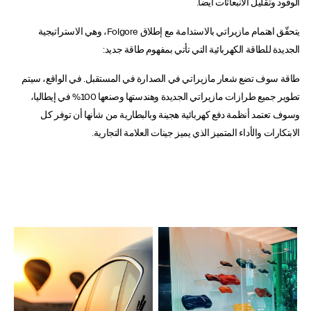
الوقود وتقليل الانبعاثات أيضاً.
يتحقّق اهتمام مازيراتي بالاستدامة مع إطلاق Folgore، وهي الاستراتيجية
الجديدة للطاقة الكهربائية التي تأتي بمفهوم طاقة جديد:
طاقة سوف تضع شعار مازيراتي في الصدارة في المستقبل. في الواقع، سيتم
تطوير جميع طرازات مازيراتي الجديدة وهندستها وصنعها 100% في إيطاليا،
وسوف تعتمد أنظمة دفع كهربائية هجينة وبالبطارية من شأنها أن توفر كل
الابتكارات والأداء المتميز الذي يميز جينات العلامة التجارية.