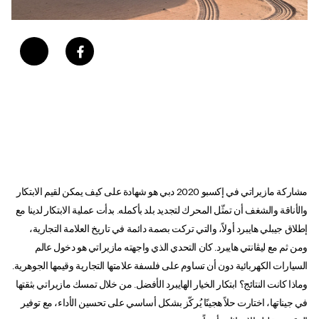
مشاركة مازيراتي في إكسبو 2020 دبي هو شهادة على كيف يمكن لقيم الابتكار
والأناقة والشغف أن تمثّل المحرك لتجديد بلد بأكمله. بدأت عملية الابتكار لدينا مع
إطلاق جيبلي هايبرد أولاً، والتي تركت بصمة دائمة في تاريخ العلامة التجارية،
ومن ثم مع ليڨانتي هايبرد. كان التحدي الذي واجهته مازيراتي هو دخول عالم
السيارات الكهربائية دون أن تساوم على فلسفة علامتها التجارية وقيمها الجوهرية.
وماذا كانت النتائج؟ ابتكار الخيار الهايبرد الأفضل. من خلال تمسك مازيراتي بثقتها
في جيناتها، اختارت حلاً هجينًا يُركّز بشكل أساسي على تحسين الأداء، مع توفير