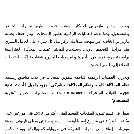
ويعتبر "مختبر مازيراتي للابتكار" منشأة حديثة لتطوير سيارات الحاضر
والمستقبل؛ وهنا تدعم العمليات الرقمية تطوير المنتجات، ويتم إضفاء بصمة
مازيراتي الخاصة عبر منهجية متكاملة تركز قبل كل شيء على العامل البشري
منذ مراحل التصميم الأولى. ويستخدم المختبر عمليات المحاكاة الافتراضية
بواسطة مزيج فريد من الأجهزة والبرمجيات للخروج بتقنيات تواكب احتياجات
العملاء إلى أقصى الحدود.
وتجري العمليات الرقمية الداعمة لتطوير المنتجات في ثلاث مناطق رئيسية:
نظام المحاكاة الثابت
، و
نظام
المحاكاة الديناميكي المزود بالجيل الأحدث لتقنية
حجرة القيادة المتحركة
(Driver-in-Motion)، ومختبرات
تطوير "تجربة
المستخدم
".
يعمل في قسم تطوير المنتجات (القسم الفني) أكثر من 1500 فني موزعين على
مكاتب الشركة في شوارع إيميليا أوفيست وسيرو مينوتي وديلي نازيوني بمدينة
مودينا، بالإضافة إلى مقرات الشركة في غرولياسكو وبالوكو. ويمتد مكتب