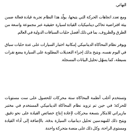
النهائي.
ومع تعدد اتجاهات الحركة التي يتيحها، يولّد هذا النظام تجربة قيادة فعالة ضمن
بيئة افتراضية تحاكي ديناميكيات القيادة لسيارة حقيقية عبر مجموعة واسعة من
الطرق والظروف، بما في ذلك أفضل حلبات السباقات الدولية في العالم.
ويوفر نظام المحاكاة الديناميكي إمكانية اختبار السيارات على عدة حلبات سباق
في اليوم نفسه، ويتيح بذلك إجراء التعديلات المطلوبة على السيارة ببضع نقرات
بسيطة، كما يسهّل تحليل البيانات المسجلة.
وتستخدم أغلب أنظمة المحاكاة ستة محركات للحصول على ست مستويات
للحركة؛ في حين تم تزويد نظام المحاكاة الديناميكي المستخدم في مختبر
مازيراتي للابتكار بتسعة محركات لإعادة إنتاج خصائص القيادة على نحو دقيق.
ويتيح ذلك للمهندسين تحليل ديناميات السيارة بدقة، بالإضافة إلى أداء القيادة
ومستوى الراحة، وكل ذلك على منصة متحركة واحدة.