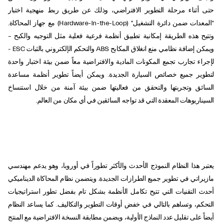
حتى أثناء مرحلة التطوير الافتراضي، وذلك عن طريق ربط منهجية اختبار
"المعدات ضمن دائرة التشغيل" (Hardware-In-the-Loop) مع جهاز المحاكاة.
وتتيح هذه الطريقة إمكانية تطبيق أنظمة فرعية فعلية مثل التوجيه والكبح –
ويمكن إضافة نظامي منع انغلاق المكابح ABS والتحكم الإلكتروني بالثبات ESC -
لإجراء تجارب تجمع المكونات المادية والافتراضية معاً ضمن بيئة اختبار واحدة
لتطوير جميع خصائص السيارة الجديدة. ويمكن أيضاً تطوير أنظمة مساعدة
السائق وتجربتها والتحقق من فعاليتها ضمن بيئة آمنة من خلال استنساخ
السيناريوهات المعقدة التي قد تواجه السائقين في أي مكان من العالم.
يعتبر هذا النظام النموذج الأحدث والأكثر تطوراً في أوروبا، وهو يدعم مهندسي
مازيراتي في تطوير جميع الطرازات الجديدة. ويتضمن نظام المحاكاة الديناميكي
أحدث التقنيات التي تتيح تكامل الأنظمة بشكل تام بفضل تطور استراتيجيات
التحكم، وتساهم بالتالي في خفض أوقات التطوير والتكاليف. كما يساعد النظام
أيضاً على تقليل عدد النماذج الأولية، ويضمن مطابقة النسخة الافتراضية مع المنتج