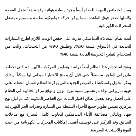
ومن الخصائص المهمة للنظام أيضاً وجود وسادة هوائية رقيقة جداً تجعل المنصة
بكاملها تطفو فوق القاعدة، مما يوفر حركة ديناميكية صامتة ومستمرة بفضل
المحركات الكهربائية.
أثبت نظام المحاكاة الديناميكي قدرته على خفض الوقت اللازم لطرح السيارات
الجديدة في الأسواق بنسبة 50%، وتطبيق 90% من التحديثات، والحد من
استخدام النماذج التجريبية المادية بنسبة 40%.
ويتيح استخدام هذا النظام أيضاً دراسة وتطوير المركبات الكهربائية التي تخطط
مازيراتي لإنتاجها مستقبلاً حتى قبل أن يصبح الاختبار الميداني لها ممكناً. وبذلك
يمكن تحليل واستكشاف الفرص الجديدة التي يوفرها النظام لضمان الحفاظ على
هوية مازيراتي. وقد تم تحسين نسبة توزع الوزن وموقع مركز الجاذبية في النظام
على أفضل وجه بفضل نطاق اختبار المئات من العناصر المكونة. كما تم اتباع نهج
مركزي يضمن تطوير جميع الأجزاء النشطة من السيارة وقدرات الجر الكهربائية
فيها، وبالتالي مضاعفة الأداء الديناميكي لتجاوب كامل السيارة مع مدخلات
السائق. وتم التركيز على توظيف أقصى إمكانات المحركات الكهربائية من حيث
القوة والاستجابة السريعة.