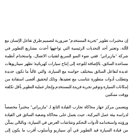
إن مختبرات تطوير "تجربة المستخدم" ضرورية لتصميم طرق تفاعل الإنسان مع
الآلة، وتعتبر أحد التحديات الرئيسية التي تواجهها أحدث مشاريع التطوير في
شركة "مازيراتي". ففي ضوء النمو السريع لتقنيات الاتصال، واستخدام أنظمة
مساعدة السائق، بالإضافة للتوجه إلى إنتاج سيارات كهربائية؛ تظهر سيناريوهات
عديدة لتفاعل السائق بمختلف حواسه مع السيارة، والتي غالباً ما تكون جديدة
وتتطلب أدوات متطورة تتناسب مع تعقيدها، وذلك لتحقيق أقصى استفادة من
إمكانات السيارة وتوفير تجربة فريدة للمستخدم وإنجاز عملية التطوير بأقل تكلفة
ووقت ممكنين.
ويتضمن مركز جهاز محاكاة تجارب القيادة التابع لـ "مازيراتي" مختبراً مخصصاً
لدراسة بيئة عمل المركبة، حيث يعمل على محاكاة وضعية السائق في القيادة
ورؤيته واستخدامه لأدوات التحكم وشاشات العرض في السيارة، وبالتالي يمكّن
من قيادة السيارة قيد التطوير في أي سيناريو وبأسلوب أقرب ما يكون إلى