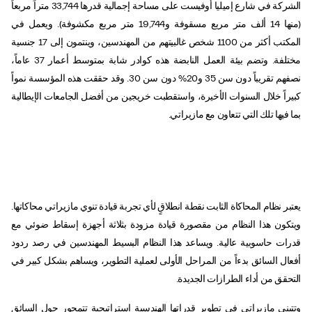
الشركة في شارع إميليا أوفيست على مساحة إجمالية قدرها 33,744 متراً مربعاً
(منها 14 ألف متر مربع مسقوفة و19,744 متر مربع مكشوفة). ويعمل في
المكتب أكثر من 1100 شخص غالبيتهم من المهندسين، وينتمون إلى 17 جنسية
مختلفة. وتضم بيئة العمل النابضة هذه كوادر شابة بمتوسط أعمار 37 عاماً،
نصفهم تقريباً دون سن 35 و20% دون سن 30. وقد حققت هذه المؤسسة نمواً
كبيراً خلال السنوات الأخيرة، واستقطبت خريجين من أفضل الجامعات الإيطالية
بما فيها تلك التي تتعاون مع مازيراتي.
يعتبر نظام المحاكاة الثابت نقطة انطلاقٍ لأي تجربة قيادة تنوي مازيراتي محاكاتها.
ويتكون هذا النظام من مقصورة قيادة مزودة بثلاثة أجهزة إسقاط ضوئي مع
قدرات حاسوبية عالية. ويساعد هذا النظام البسيط المهندسين في رصد ردود
أفعال السائق بدءاً من المراحل الأولى لعملية التطوير، ويساهم بشكل كبير في
التحقق من أداء الطرازات الجديدة.
وتتبنى مازيراتي في تطوير قدراتها الهندسية استراتيجية تتمحور حول السائق