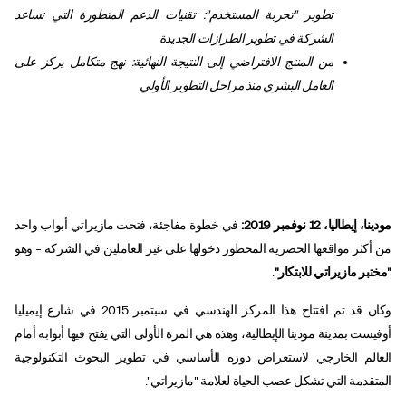
تطوير "تجربة المستخدم": تقنيات الدعم المتطورة التي تساعد
الشركة في تطوير الطرازات الجديدة
من المنتج الافتراضي إلى النتيجة النهائية: نهج متكامل يركز على
العامل البشري منذ مراحل التطوير الأولي
مودينا، إيطاليا، 12 نوفمبر 2019:
في خطوة مفاجئة، فتحت مازيراتي أبواب واحد
من أكثر مواقعها الحصرية المحظور دخولها على غير العاملين في الشركة – وهو
"مختبر مازيراتي للابتكار"
.
وكان قد تم افتتاح هذا المركز الهندسي في سبتمبر 2015 في شارع إيميليا
أوفيست بمدينة مودينا الإيطالية، وهذه هي المرة الأولى التي يفتح فيها أبوابه أمام
العالم الخارجي لاستعراض دوره الأساسي في تطوير البحوث التكنولوجية
المتقدمة التي تشكل عصب الحياة لعلامة "مازيراتي".