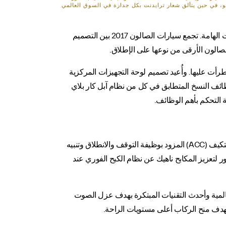
يو، في حين يتألق شعار ترايدنت بكل جدارة في السوق العالمي
مودينا، إيطاليا 29 سبتمبر 2016: مازيراتي تشارك بأسطول سياراتها في معرض باريس للسيارات 2016 وتكشف عن بعض التحديثات الهامة. تجمع سيارات الصالون 2017 بين التصميم
 الصالون الأرقى من نوعها على الإطلاق.
تجلى أمامك التحديثات الهامة التي طرأت عليها. وأُعيد تصميم لوحة التجهيزات المركزية
ترفيه الجديد مع وظائف النسخ المتطابق في كل من نظام آبل كار بلاي
ية التحكم بأهم الوظائف.
ومن الناحية التقنية، تضم سيارات مازيراتي مجموعة جديدة من النظام المتطور لمساعدة السائق (ADAS) ونظام تثبيت السرعة المتكيف (ACC) المزود بوظيفة التوقف والانطلاق وتنبيه
 المسار ونظام التحذير من التصادم الأمامي (FCW ) المزود بالنظام المتطور لتعزيز المكابح ناهيك عن نظام الكبح الفوري عند
لمية وأحدث التقنيات المبتكرة بهدف عزل الصوت
دف منح الركاب أعلى مستويات الراحة.