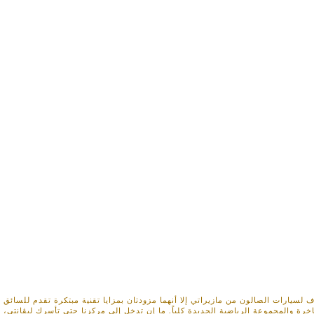
لسيارات الصالون من مازيراتي إلا أنهما مزودتان بمزايا تقنية مبتكرة تقدم للسائق را
والمجموعة الرياضية الجديدة كلياً. ما إن تدخل إلى مركزنا حتى تأسرك ليڨانتي، الس