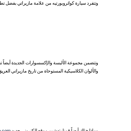
وتتفرد سيارة كواتروبورتيه من علامة مازيراتي بفضل تط
وتتضمن مجموعة الألبسة والإكسسوارات الجديدة أيضاً تشك
والألوان الكلاسيكية المستوحاة من تاريخ مازيراتي العريق ناهيك عن تشكيلة ألبسة ri Maserati
وماذا هناك أيضاً قمنا بتدشين موقع إلكتروني جديد
maseratistore.com، والذ