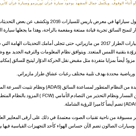
 أو أثناء الوقوف. ويكتمل جمال المشهد بوجود سيارة غران توريزمو وسيارة غران كابر
لجبار لتمنح السائق تجربة قيادة ممتعة ومفعمة بالراحة، وهذا ما يجعلها سيارة
فما إن تلقي بنظرة على المقصورة والمزايا التقنية في سيارات الطراز 2017 من مازيراتي، حتى ت
اول السائق شاشة عالية الدقة 8.4 بوصة مزوّدة بتقنية اللمس المتعدد. ويتوافق نظام المعلومات وال
مزودٌ أيضاً بمزايا متفردة مثل مقبض نقل الحركة الدوّار ليتيح للسائق إمكان
ة ورياضية محددة بهدف تلبية مختلف رغبات عشاق طراز مازيراتي.
زاوية الرؤية العمياء (BSA) ونظام التحذير عند الخروج عن
مسبوقة من ناحية تقنيات الصوت معتمدةً في ذلك على أرقى المعايير العا
رات الصالون تضم الآن حساس الهواء كأحد التجهيزات القياسية فيها به